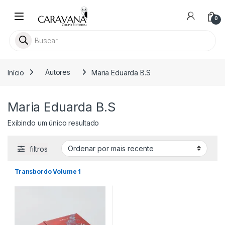
Skip to navigation
Skip to content
0
Pesquisar livros
Início
Autores
Maria Eduarda B.S
Maria Eduarda B.S
Exibindo um único resultado
filtros
Transbordo Volume 1