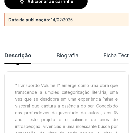
Adicionar ao carrinho
Data de publicação:
14/02/2025
Descrição
Biografia
Ficha Técni
“Transbordo Volume 1” emerge como uma obra que
transcende a simples categorização literária, uma
vez que se desdobra em uma experiência íntima e
visceral que captura a essência do ser. Concebido
nas profundezas da juventude da autora, aos 18
anos, este projeto é o culminar de anos de
introspecção, vivências e uma incessante busca por