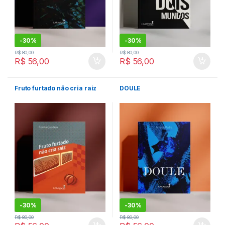
-
30%
-
30%
R$
80,00
R$
80,00
R$
56,00
R$
56,00
Fruto furtado não cria raiz
DOULE
-
30%
-
30%
R$
80,00
R$
80,00