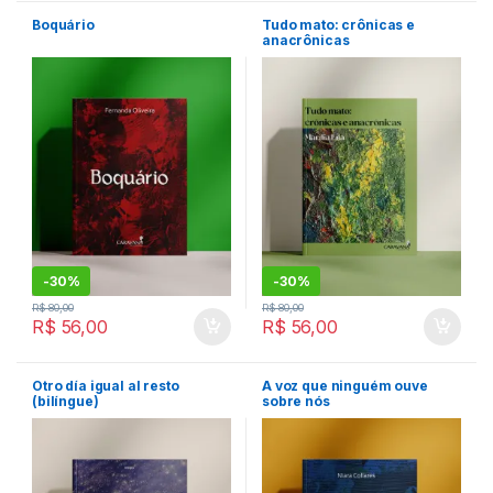
Boquário
Tudo mato: crônicas e
anacrônicas
-
30%
-
30%
R$
80,00
R$
80,00
R$
56,00
R$
56,00
Otro día igual al resto
A voz que ninguém ouve
(bilíngue)
sobre nós