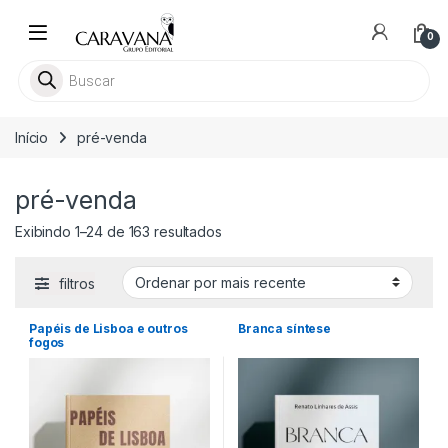
Skip to navigation
Skip to content
0
Pesquisar livros
Início
pré-venda
pré-venda
Classificado por mais recente
Exibindo 1–24 de 163 resultados
filtros
Papéis de Lisboa e outros
Branca síntese
fogos