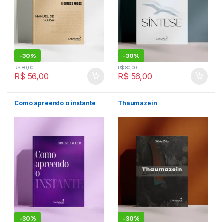
-
30%
-
30%
R$
80,00
R$
80,00
R$
56,00
R$
56,00
Como apreendo o instante
Thaumazein
-
30%
-
30%