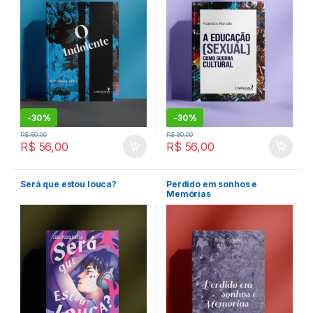
-
30%
-
30%
R$
80,00
R$
80,00
R$
56,00
R$
56,00
Será que estou louca?
Perdido em sonhos e
Memórias