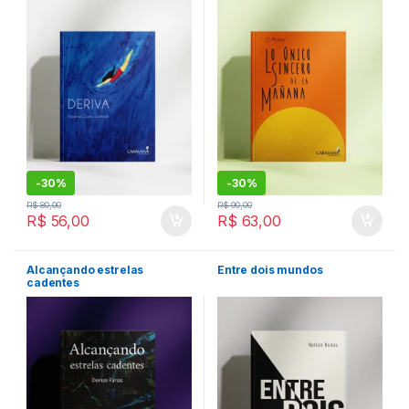
-
30%
-
30%
R$
80,00
R$
90,00
R$
56,00
R$
63,00
Alcançando estrelas
Entre dois mundos
cadentes