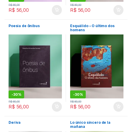
R$
80,00
R$
80,00
R$
56,00
R$
56,00
Poesia de ônibus
Esquálido – O último dos
homens
-
30%
-
30%
R$
80,00
R$
80,00
R$
56,00
R$
56,00
Deriva
Lo único sincero de la
mañana