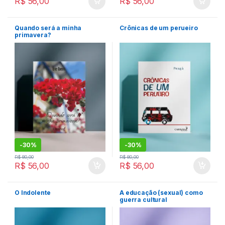
R$
56,00
R$
56,00
Quando será a minha
Crônicas de um perueiro
primavera?
-
30%
-
30%
R$
80,00
R$
80,00
R$
56,00
R$
56,00
O Indolente
A educação (sexual) como
guerra cultural