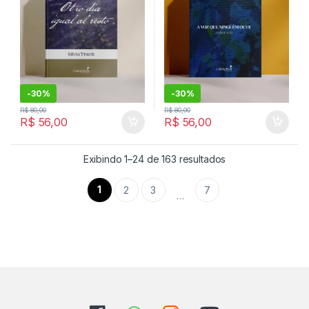
-
30%
-
30%
R$
80,00
R$
80,00
R$
56,00
R$
56,00
Classificado por m
Exibindo 1–24 de 163 resultados
1
2
3
7
…