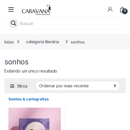
Skip to navigation
Skip to content
0
Pesquisar livros
Início
categoria literária
sonhos
sonhos
Exibindo um único resultado
filtros
Sonhos & cartografias