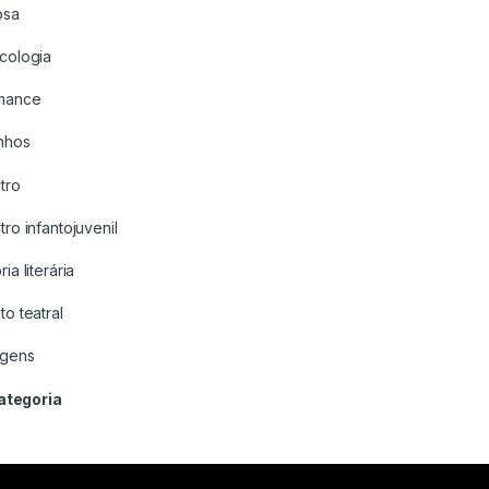
osa
icologia
mance
nhos
tro
tro infantojuvenil
ria literária
to teatral
agens
ategoria