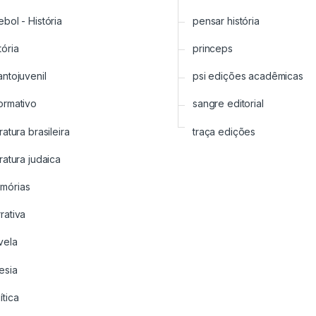
ebol - História
pensar história
tória
princeps
antojuvenil
psi edições acadêmicas
ormativo
sangre editorial
eratura brasileira
traça edições
eratura judaica
mórias
rativa
vela
esia
ítica