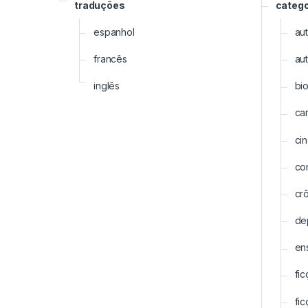
traduções
categor
espanhol
au
francês
au
inglês
bio
ca
ci
co
cr
de
en
fic
fi