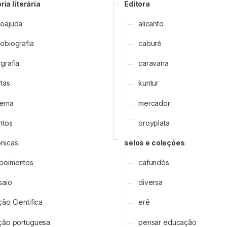
ia literária
Editora
toajuda
alicanto
tobiografia
caburé
grafia
caravana
rtas
kuntur
nema
mercador
ntos
oroyplata
ônicas
selos e coleções
poimentos
cafundós
saio
diversa
ção Cientifica
erê
cção portuguesa
pensar educação