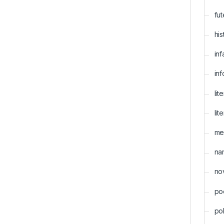
fut
his
inf
inf
lit
lit
me
nar
no
po
pol