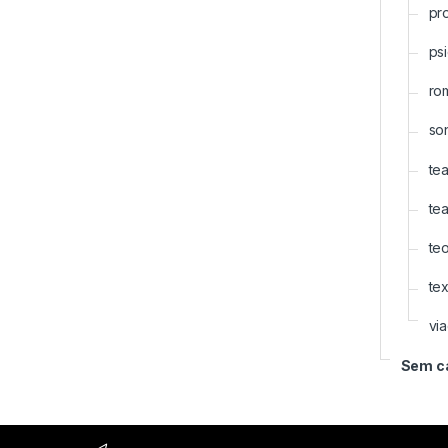
pr
ps
ro
so
tea
tea
teo
tex
vi
Sem c