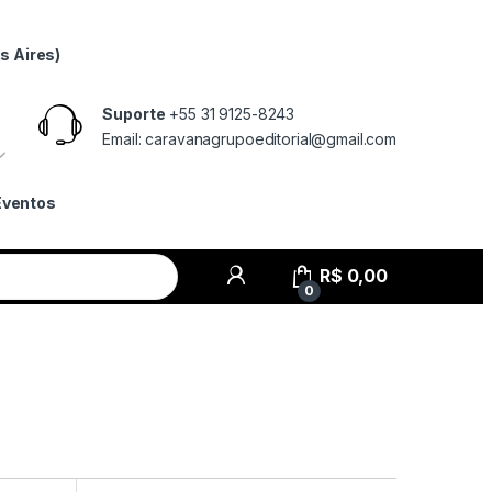
s Aires)
Suporte
+55 31 9125-8243
Email: caravanagrupoeditorial@gmail.com
Eventos
R$
0,00
0