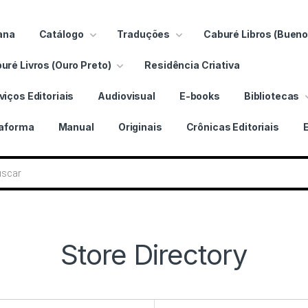
ana
Catálogo
Traduções
Caburé Libros (Bueno
uré Livros (Ouro Preto)
Residência Criativa
viços Editoriais
Audiovisual
E-books
Bibliotecas
taforma
Manual
Originais
Crônicas Editoriais
 livros
Store Directory