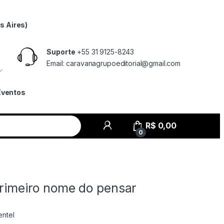
s Aires)
Suporte
+55 31 9125-8243
Email: caravanagrupoeditorial@gmail.com
Eventos
R$
0,00
0
primeiro nome do pensar
entel