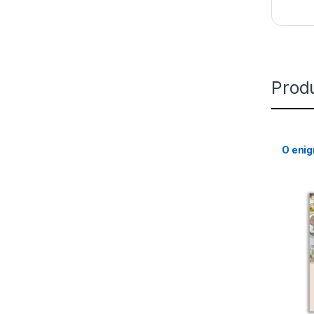
Prod
O enig