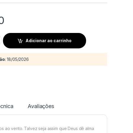
0
o nome do pensar quantity
Adicionar ao carrinho
ão:
18/05/2026
écnica
Avaliações
os ao vento. Talvez seja assim que Deus dê alma