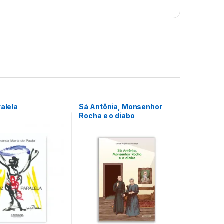
ralela
Sá Antônia, Monsenhor
Rocha e o diabo