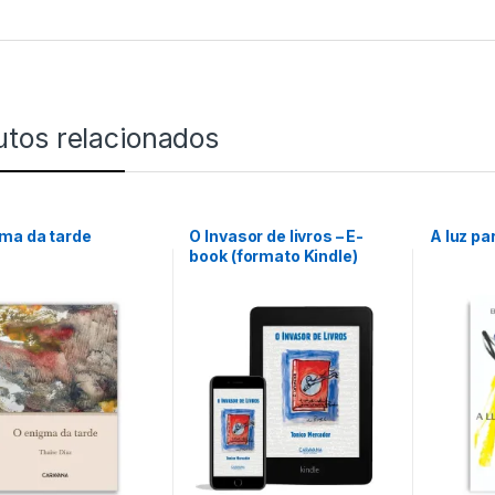
utos relacionados
ma da tarde
O Invasor de livros – E-
A luz pa
book (formato Kindle)