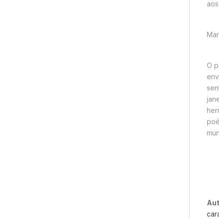
aos
Mar
O p
env
sen
jan
her
poé
mun
Aut
car