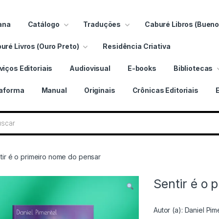
ana
Catálogo
Traduções
Caburé Libros (Bueno
uré Livros (Ouro Preto)
Residência Criativa
viços Editoriais
Audiovisual
E-books
Bibliotecas
taforma
Manual
Originais
Crônicas Editoriais
 livros
tir é o primeiro nome do pensar
Sentir é o 
Autor (a):
Daniel Pim