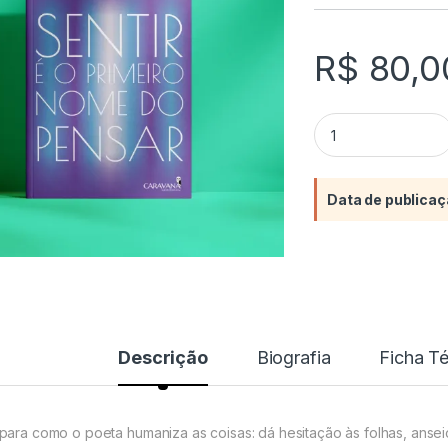
R$
80,0
Sentir é o primeir
Data de publicaç
Descrição
Biografia
Ficha T
para como o poeta humaniza as coisas: dá hesitação às folhas, ansei