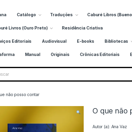
ana
Catálogo
Traduções
Caburé Libros (Bueno
uré Livros (Ouro Preto)
Residência Criativa
viços Editoriais
Audiovisual
E-books
Bibliotecas
taforma
Manual
Originais
Crônicas Editoriais
 livros
ue não posso contar
O que não 
Autor (a):
Ana Vaz