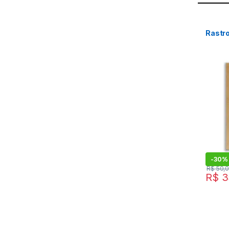
Rastr
-
30%
R$
50,
R$
3