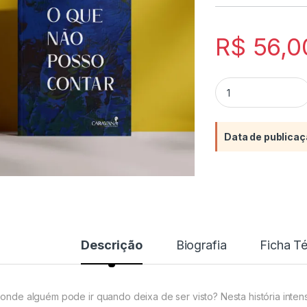
R$
56,0
O que não posso co
Data de publicaç
Descrição
Biografia
Ficha T
 onde alguém pode ir quando deixa de ser visto? Nesta história int