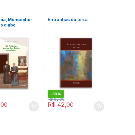
nia, Monsenhor
Entranhas da terra
 o diabo
-
30%
R$
60,00
,00
R$
42,00