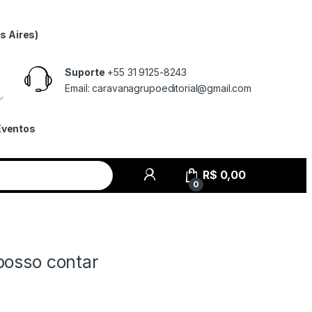
s Aires)
Suporte
+55 31 9125-8243
Email: caravanagrupoeditorial@gmail.com
Eventos
R$
0,00
0
posso contar