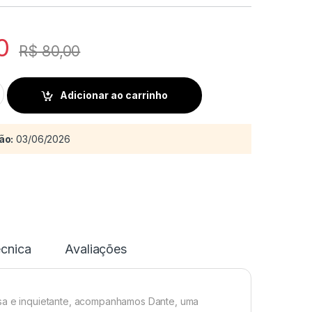
0
R$
80,00
ntar quantity
Adicionar ao carrinho
ão:
03/06/2026
écnica
Avaliações
ensa e inquietante, acompanhamos Dante, uma