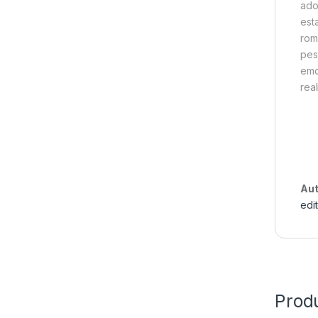
ado
est
rom
pes
emo
rea
Aut
edi
Prod