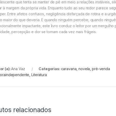
lescente que tenta se manter de pé em meio a relações instáveis, si
ar à margem da própria vida. Enquanto tudo ao seu redor parece seg
per. Entre afetos confusos, negligência disfarçada de rotina e a urg
o maior do que deveria. E quando ninguém percebe, quando ninguém
cionalmente impactante, este livro conduz o leitor por um mergulho p
lidade, percepção e dor se tornam cada vez mais frágeis.
or (a):
Ana Vaz
Categorias:
caravana
,
novela
,
pré-venda
toraindependente
,
Literatura
utos relacionados