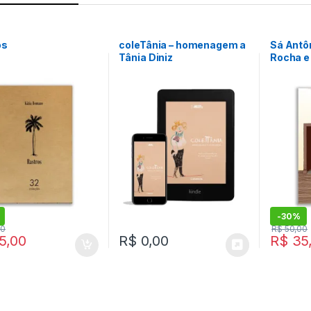
os
coleTânia – homenagem a
Sá Antô
Tânia Diniz
Rocha e
-
30%
00
R$
50,00
5,00
R$
0,00
R$
35