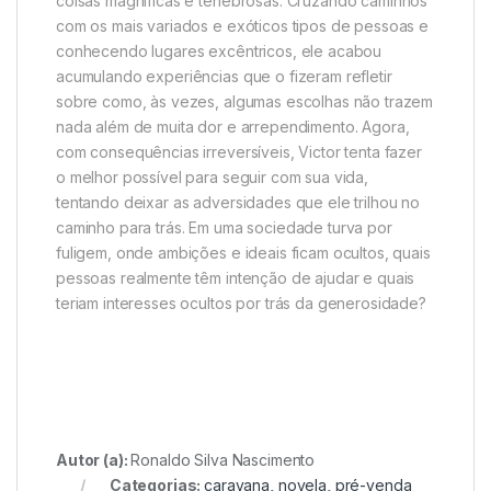
coisas magníficas e tenebrosas. Cruzando caminhos
com os mais variados e exóticos tipos de pessoas e
conhecendo lugares excêntricos, ele acabou
acumulando experiências que o fizeram refletir
sobre como, às vezes, algumas escolhas não trazem
nada além de muita dor e arrependimento. Agora,
com consequências irreversíveis, Victor tenta fazer
o melhor possível para seguir com sua vida,
tentando deixar as adversidades que ele trilhou no
caminho para trás. Em uma sociedade turva por
fuligem, onde ambições e ideais ficam ocultos, quais
pessoas realmente têm intenção de ajudar e quais
teriam interesses ocultos por trás da generosidade?
Autor (a):
Ronaldo Silva Nascimento
Categorias:
caravana
,
novela
,
pré-venda