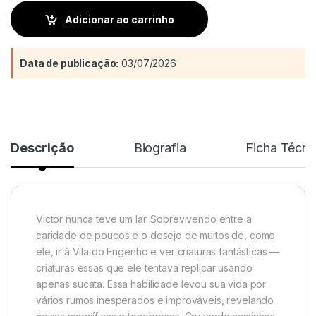
Adicionar ao carrinho
Data de publicação:
03/07/2026
Descrição
Biografia
Ficha Técni
Victor nunca teve um lar. Sobrevivendo entre a
caridade de poucos e o desejo de muitos de, como
ele, ir à Vila do Engenho e ver criaturas fantásticas —
criaturas essas que ele tentava replicar usando
apenas sucata. Essa habilidade levou sua vida por
vários rumos inesperados e improváveis, revelando