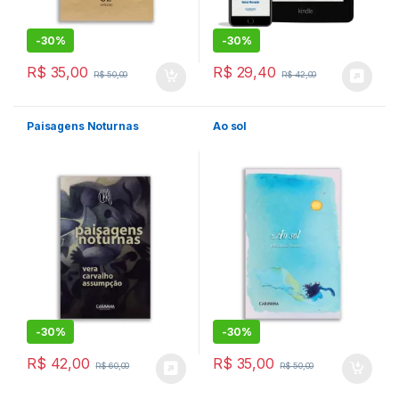
-
30%
-
30%
R$
35,00
R$
29,40
R$
50,00
R$
42,00
Paisagens Noturnas
Ao sol
-
30%
-
30%
R$
42,00
R$
35,00
R$
60,00
R$
50,00