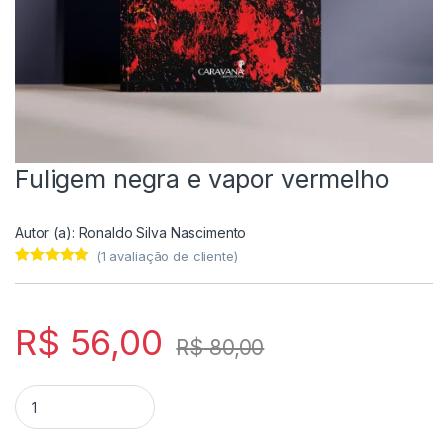
Fuligem negra e vapor vermelho
Autor (a):
Ronaldo Silva Nascimento
(
1
avaliação de cliente)
Avaliado
1
como
5.00
de
5, com
baseado em
R$
56,00
avaliação de
R$
80,00
cliente
Fuligem negra e vapor vermelho quantity