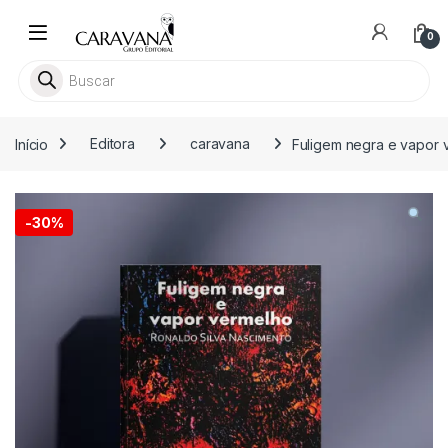
Skip to navigation
Skip to content
0
Pesquisar livros
Início
Editora
caravana
Fuligem negra e vapor 
-
30%