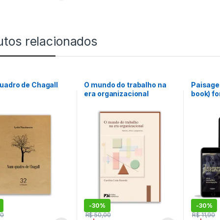
utos relacionados
uadro de Chagall
O mundo do trabalho na
Paisage
era organizacional
book) fo
-
30%
-
30%
00
R$
50,00
R$
11,90