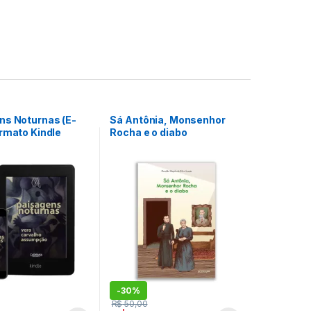
ns Noturnas (E-
Sá Antônia, Monsenhor
rmato Kindle
Rocha e o diabo
-
30%
R$
50,00