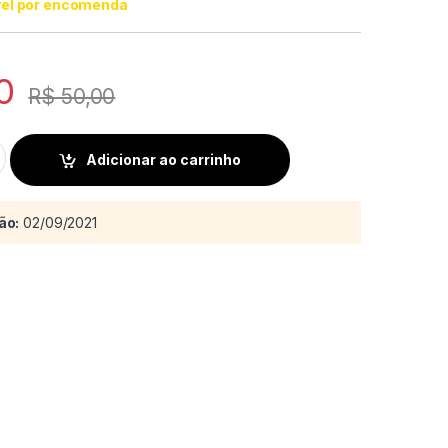
vel por encomenda
0
R$
50,00
tity
Adicionar ao carrinho
ão:
02/09/2021