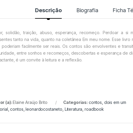
Descrição
Biografia
Ficha T
r, solidão, traição, abuso, esperança, recomeço. Perdoar a si 
sentes tanto na vida, quanto na coletânea Em meu nome. Esse livro re
 poderiam facilmente ser reais. Os contos são envolventes e trans
uridade, entre sonhos e recomeços, descobertas e esperança de dia
actante, é um convite à leitura e a reflexão.
or (a):
Elaine Araújo Brito
Categorias:
contos
,
dois em um
orial
,
contos
,
leonardocostaneto
,
Literatura
,
roadbook