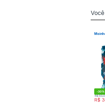
Você
Moinh
-
30%
R$
50,
R$
3