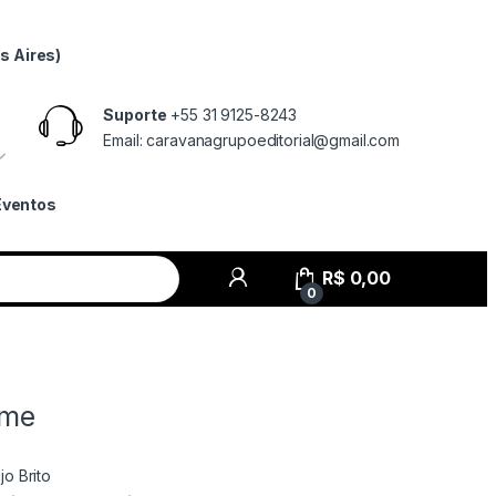
s Aires)
Suporte
+55 31 9125-8243
Email: caravanagrupoeditorial@gmail.com
Eventos
R$
0,00
0
ome
jo Brito