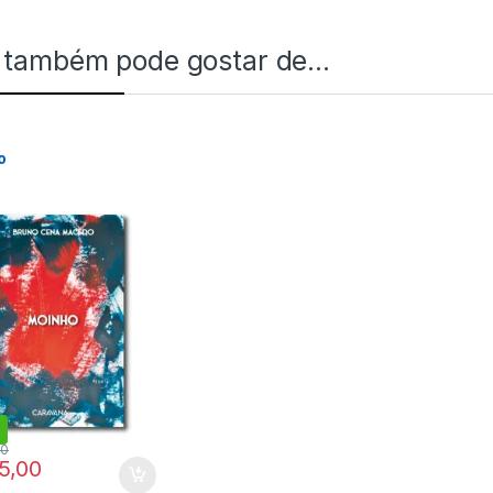
 também pode gostar de…
o
00
5,00