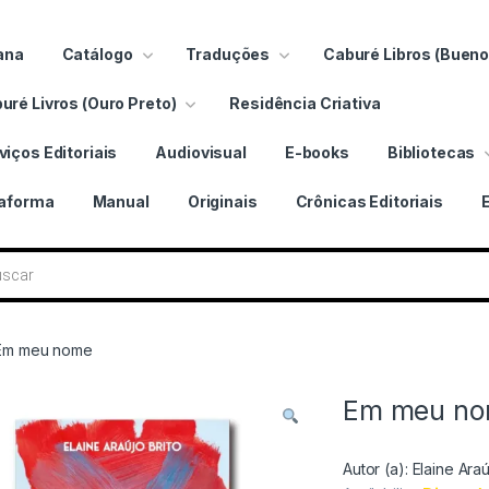
ana
Catálogo
Traduções
Caburé Libros (Bueno
uré Livros (Ouro Preto)
Residência Criativa
viços Editoriais
Audiovisual
E-books
Bibliotecas
taforma
Manual
Originais
Crônicas Editoriais
 livros
Em meu nome
Em meu n
Autor (a):
Elaine Araú