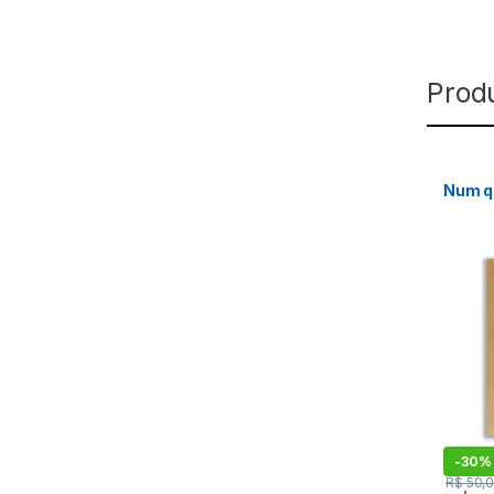
Prod
Num q
-
30%
R$
50,