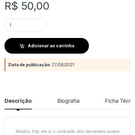
R$
50,00
Moinho quantity
Adicionar ao carrinho
Data de publicação:
27/08/2021
Descrição
Biografia
Ficha Técni
Moinho
, traz em si o contraste dos devaneios pueris