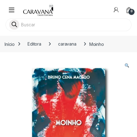
Skip to navigation
Skip to content
0
Pesquisar livros
Início
Editora
caravana
Moinho