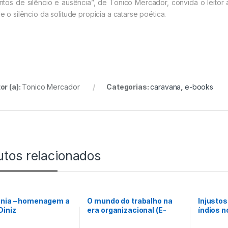
ntos de silêncio e ausência”, de Tonico Mercador, convida o leitor
e o silêncio da solitude propicia a catarse poética.
or (a):
Tonico Mercador
Categorias:
caravana
,
e-books
utos relacionados
ânia – homenagem a
O mundo do trabalho na
Injustos
Diniz
era organizacional (E-
índios n
book) Formato Kindle
Junta d