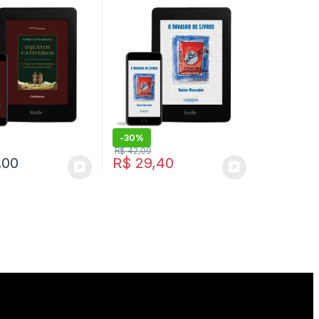
o | Ebook
 Kindle
-
30%
R$
42,00
,00
R$
29,40