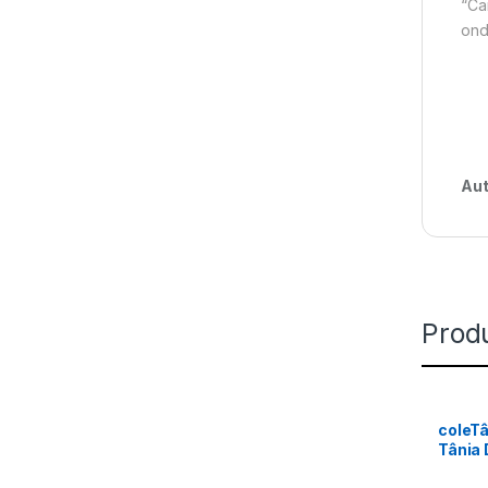
“Ca
ond
Aut
Prod
coleT
Tânia 