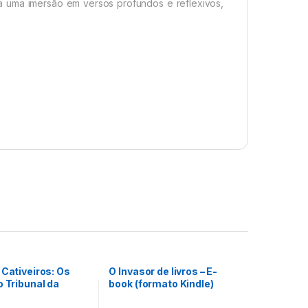
 a uma imersão em versos profundos e reflexivos,
 Cativeiros: Os
O Invasor de livros – E-
o Tribunal da
book (formato Kindle)
as Missões do