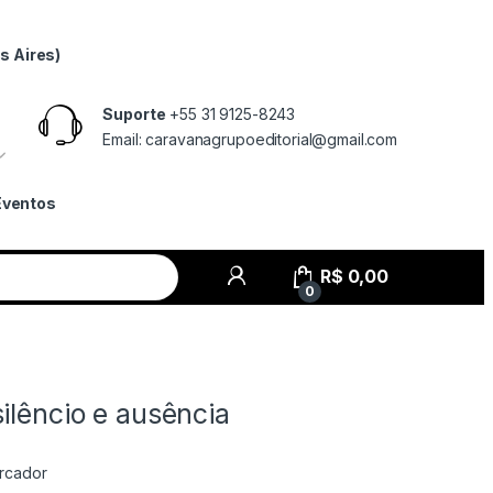
s Aires)
Suporte
+55 31 9125-8243
Email: caravanagrupoeditorial@gmail.com
Eventos
R$
0,00
0
ilêncio e ausência
rcador