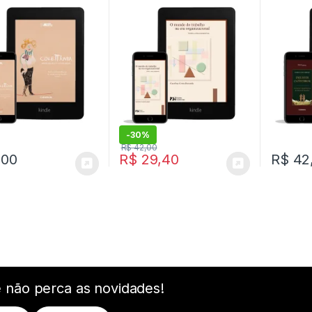
Maranhã
Formato
-
30%
R$
42,00
,00
R$
29,40
R$
42
e não perca as novidades!