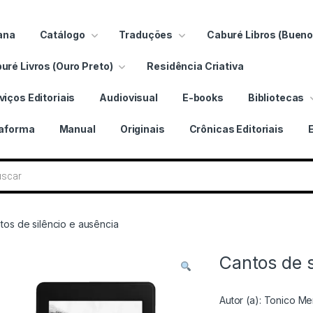
ana
Catálogo
Traduções
Caburé Libros (Bueno
uré Livros (Ouro Preto)
Residência Criativa
viços Editoriais
Audiovisual
E-books
Bibliotecas
taforma
Manual
Originais
Crônicas Editoriais
 livros
tos de silêncio e ausência
Cantos de s
Autor (a):
Tonico Me