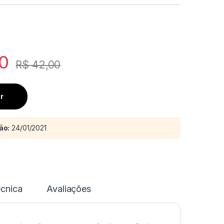
0
R$
42,00
r
ão:
24/01/2021
écnica
Avaliações