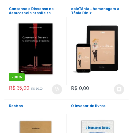
Consenso e Dissenso na
coleTânia – homenagem a
democracia brasileira
Tânia Diniz
-
30%
R$
35,00
R$
0,00
R$
50,00
Rastros
O Invasor de livros