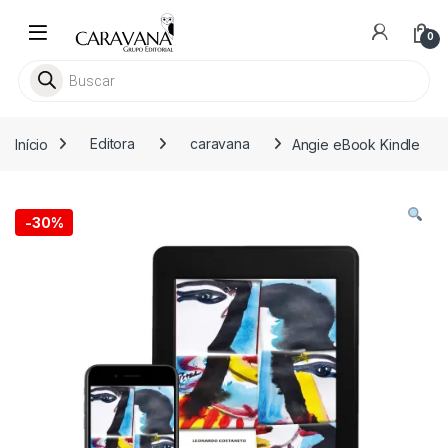
Skip to navigation
Skip to content
0
Pesquisar livros
Início
Editora
caravana
Angie eBook Kindle
-
30%