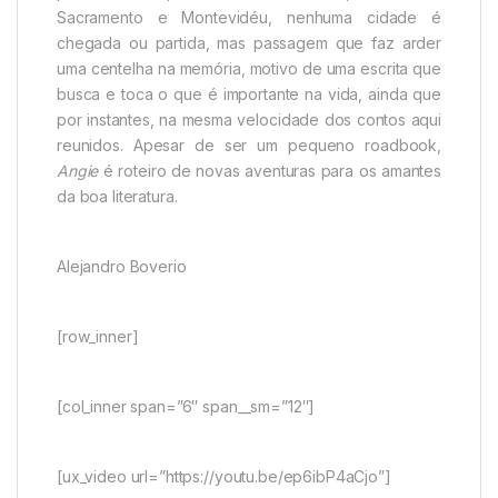
Sacramento e Montevidéu, nenhuma cidade é
chegada ou partida, mas passagem que faz arder
uma centelha na memória, motivo de uma escrita que
busca e toca o que é importante na vida, ainda que
por instantes, na mesma velocidade dos contos aqui
reunidos. Apesar de ser um pequeno roadbook,
Angie
é roteiro de novas aventuras para os amantes
da boa literatura.
Alejandro Boverio
[row_inner]
[col_inner span=”6″ span__sm=”12″]
[ux_video url=”https://youtu.be/ep6ibP4aCjo”]