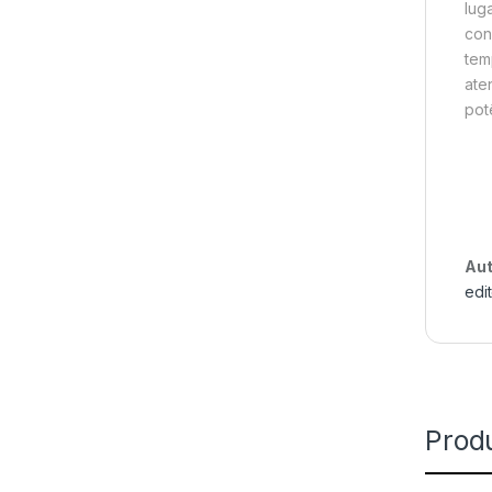
lug
con
tem
ate
pot
Aut
edi
Prod