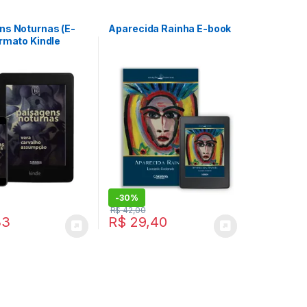
ns Noturnas (E-
Aparecida Rainha E-book
rmato Kindle
-
30%
R$
42,00
33
R$
29,40