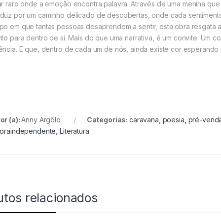
ar raro onde a emoção encontra palavra. Através de uma menina que
duz por um caminho delicado de descobertas, onde cada sentimento
po em que tantas pessoas desaprendem a sentir, esta obra resgata a 
nto para dentro de si. Mais do que uma narrativa, é um convite. Um co
ência. E que, dentro de cada um de nós, ainda existe cor esperando 
or (a):
Anny Argôlo
Categorias:
caravana
,
poesia
,
pré-vend
toraindependente
,
Literatura
utos relacionados