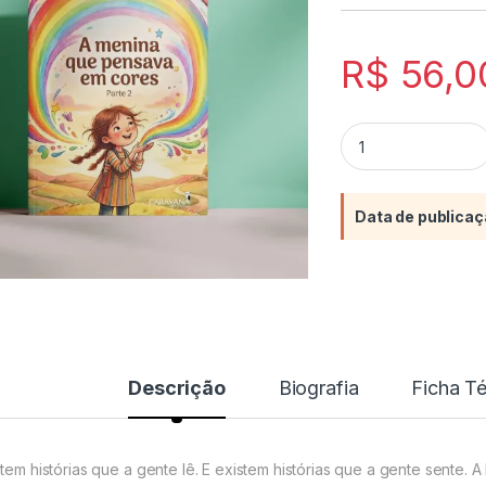
R$
56,0
A menina que pensa
Data de publicaç
Descrição
Biografia
Ficha T
stem histórias que a gente lê. E existem histórias que a gente sent