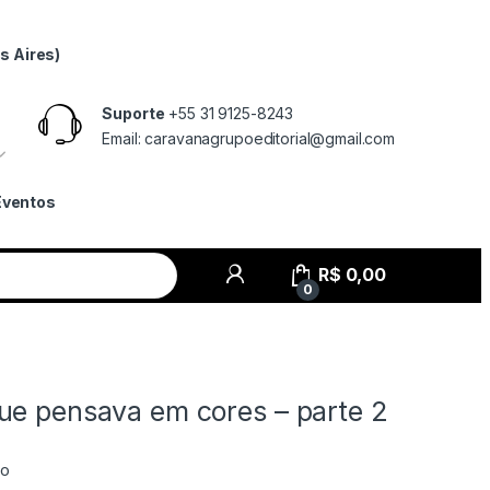
s Aires)
Suporte
+55 31 9125-8243
Email: caravanagrupoeditorial@gmail.com
Eventos
R$
0,00
0
ue pensava em cores – parte 2
lo