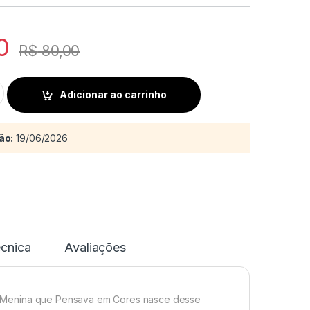
0
R$
80,00
va em cores – parte 2 quantity
Adicionar ao carrinho
ão:
19/06/2026
écnica
Avaliações
e. A Menina que Pensava em Cores nasce desse