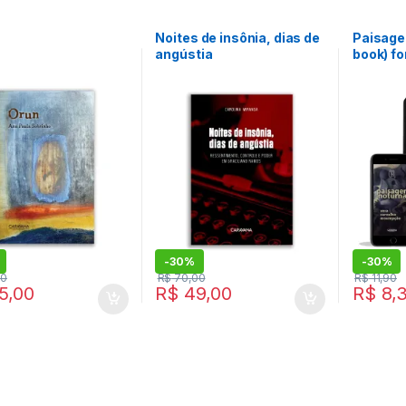
Noites de insônia, dias de
Paisage
angústia
book) fo
-
30%
-
30%
00
R$
70,00
R$
11,90
5,00
R$
49,00
R$
8,