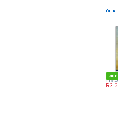
Orun
-
30%
R$
50,
R$
3