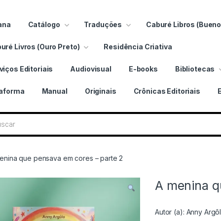
ana
Catálogo
Traduções
Caburé Libros (Bueno
uré Livros (Ouro Preto)
Residência Criativa
viços Editoriais
Audiovisual
E-books
Bibliotecas
taforma
Manual
Originais
Crônicas Editoriais
 livros
enina que pensava em cores – parte 2
A menina q
Autor (a):
Anny Argô