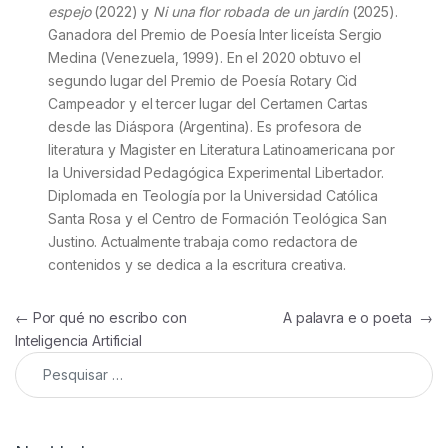
espejo
(2022) y
Ni una flor robada de un jardín
(2025).
Ganadora del Premio de Poesía Inter liceísta Sergio
Medina (Venezuela, 1999). En el 2020 obtuvo el
segundo lugar del Premio de Poesía Rotary Cid
Campeador y el tercer lugar del Certamen Cartas
desde las Diáspora (Argentina). Es profesora de
literatura y Magister en Literatura Latinoamericana por
la Universidad Pedagógica Experimental Libertador.
Diplomada en Teología por la Universidad Católica
Santa Rosa y el Centro de Formación Teológica San
Justino. Actualmente trabaja como redactora de
contenidos y se dedica a la escritura creativa.
Navegação de Post
←
Por qué no escribo con
A palavra e o poeta
→
Inteligencia Artificial
Pesquisar por: