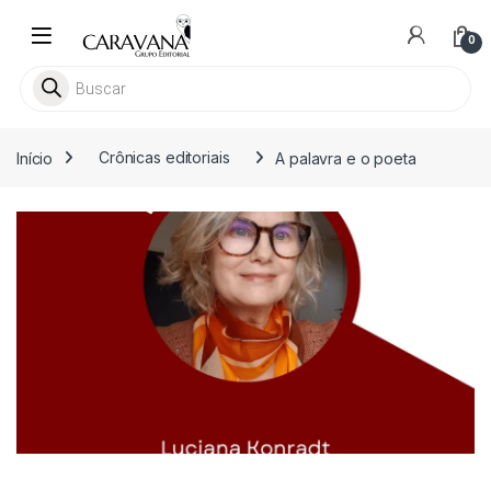
Skip to navigation
Skip to content
0
Pesquisar livros
Início
Crônicas editoriais
A palavra e o poeta