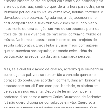
histórias nascem do ato de sentar em silêncio; de caminhar pela
areia ou pelas ruas, sentindo que, de uma hora para outra, serei
inundada por aquela chuva, as vezes leve, noutras, torrencial e
devastadora de palavras. Agrada-me, ainda, acompanhar o
criar compartilhado e suas múltiplas visões do mundo. Ver o
nascimento de uma canção, um livro ou um poema a partir da
troca de ideias e vivências de parceiros, comum no mundo da
música. Na literatura, assistir, com interesse, os projetos de
escrita colaborativa. Livros feitos a várias mãos; com autores
que se sucedem nos capítulos, deixando neles, além da
participação na sequência da trama, sua marca pessoal.
Mas, seja qual for o modo de criação, acredito que em nenhum
outro lugar as palavras se sentem tão à vontade quanto no
coração do poeta. Elas acordam, dormem, dançam, brincam e
amadurecem por ali. E ansiosas por liberdade, explodem em
versos para nos encantar. Depois de ler um bom poema,
podemos dizer como o mestre Carlos Drummond de Andrade:
“Já não quero dicionários consultados em vão. Quero só a
palavra que nunca estará neles nem se pode inventar. Que