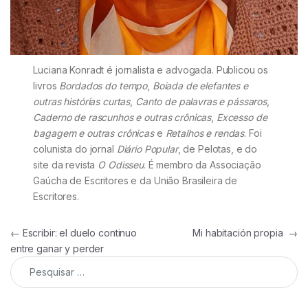
Luciana Konradt é jornalista e advogada. Publicou os
livros
Bordados do tempo
,
Boiada de elefantes e
outras histórias curtas
,
Canto de palavras e pássaros
,
Caderno de rascunhos e outras crônicas
,
Excesso de
bagagem e outras crônicas
e
Retalhos e rendas
. Foi
colunista do jornal
Diário Popular
, de Pelotas, e do
site da revista
O Odisseu
. É membro da Associação
Gaúcha de Escritores e da União Brasileira de
Escritores.
Navegação de Post
←
Escribir: el duelo continuo
Mi habitación propia
→
entre ganar y perder
Pesquisar por: