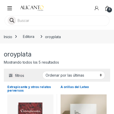
Skip to navigation
Skip to content
0
Busca libros
Inicio
Editora
oroyplata
oroyplata
Ordenado por los últimos
Mostrando todos los 5 resultados
filtros
Extrapicante y otros relatos
A orillas del Leteo
perversos