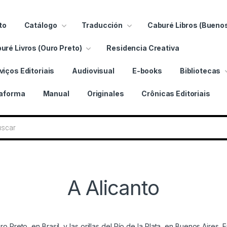
to
Catálogo
Traducción
Caburé Libros (Buenos
uré Livros (Ouro Preto)
Residencia Creativa
viços Editoriais
Audiovisual
E-books
Bibliotecas
taforma
Manual
Originales
Crônicas Editoriais
bros
A Alicanto
ro Preto, en Brasil, y las orillas del Río de la Plata, en Buenos Aires