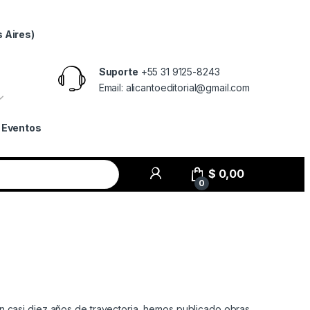
 Aires)
Suporte
+55 31 9125-8243
Email: alicantoeditorial@gmail.com
Eventos
$
0,00
0
. En casi diez años de trayectoria, hemos publicado obras