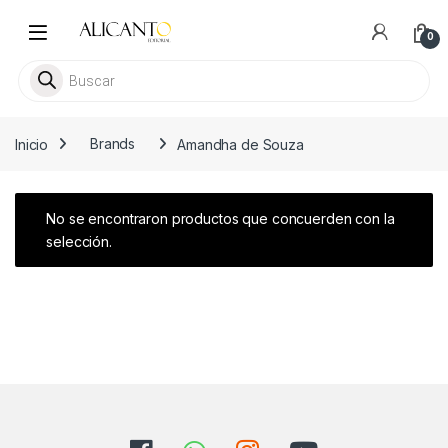
Skip to navigation
Skip to content
0
Busca libros
Inicio
Brands
Amandha de Souza
No se encontraron productos que concuerden con la
selección.