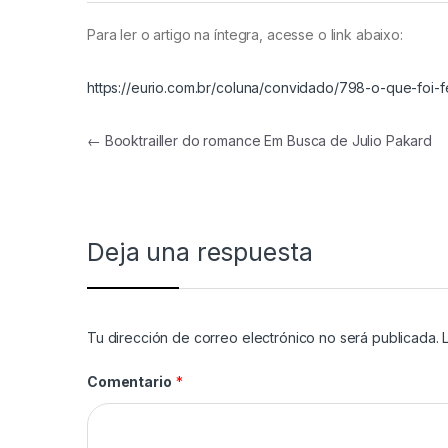
Para ler o artigo na íntegra, acesse o link abaixo:
https://eurio.com.br/coluna/convidado/798-o-que-foi-fe
Navegación de entradas
←
Booktrailler do romance Em Busca de Julio Pakard
Deja una respuesta
Tu dirección de correo electrónico no será publicada.
Comentario
*