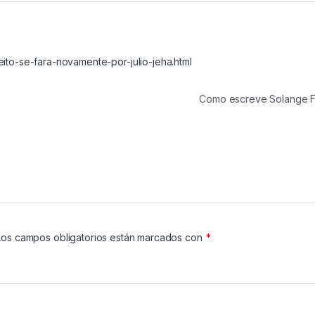
ito-se-fara-novamente-por-julio-jeha.html
Como escreve Solange 
Los campos obligatorios están marcados con
*