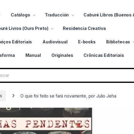
r
Catálogo
Traducción
Caburé Libros (Buenos 
uré Livros (Ouro Preto)
Residencia Creativa
viços Editoriais
Audiovisual
E-books
Bibliotecas
taforma
Manual
Originales
Crônicas Editoriais
bros
s
O que foi feito se fará novamente, por Julio Jeha