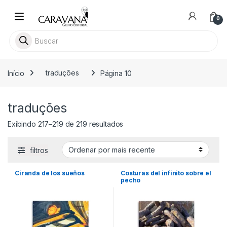
Skip to navigation
Skip to content
0
Pesquisar livros
Início
traduções
Página 10
traduções
Classificado por mais recente
Exibindo 217–219 de 219 resultados
filtros
Ciranda de los sueños
Costuras del infinito sobre el
pecho