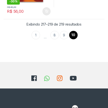
-
30%
R$
80,00
R$
56,00
Classificado por
Exibindo 217–219 de 219 resultados
10
1
8
9
…