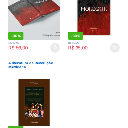
-
30%
-
30%
R$
80,00
R$
50,00
R$
56,00
R$
35,00
A literatura da Revolução
Mexicana