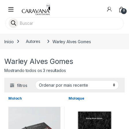
Skip to navigation
Skip to content
0
Pesquisar livros
Início
Autores
Warley Alves Gomes
Warley Alves Gomes
Classificado por mais recente
Mostrando todos os 3 resultados
filtros
Moloch
Moloque