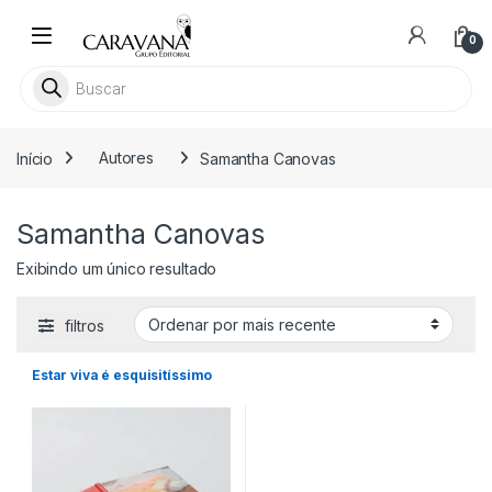
Skip to navigation
Skip to content
0
Pesquisar livros
Início
Autores
Samantha Canovas
Samantha Canovas
Exibindo um único resultado
filtros
Estar viva é esquisitíssimo