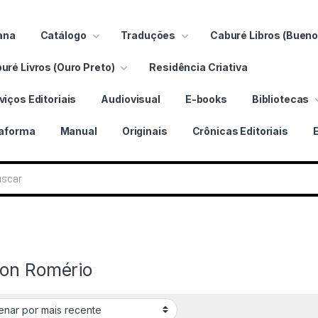
ana
Catálogo
Traduções
Caburé Libros (Bueno
uré Livros (Ouro Preto)
Residência Criativa
viços Editoriais
Audiovisual
E-books
Bibliotecas
taforma
Manual
Originais
Crônicas Editoriais
 livros
on Romério