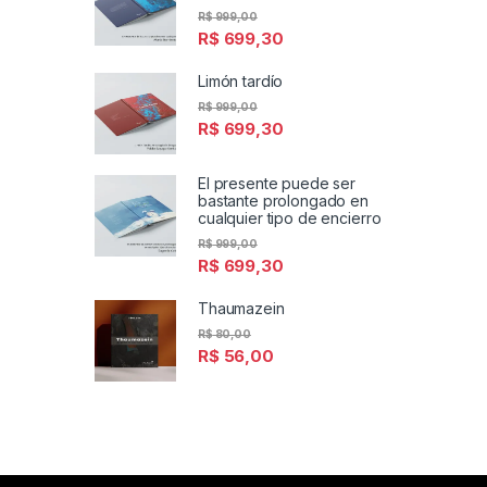
R$
999,00
R$
699,30
Limón tardío
R$
999,00
R$
699,30
El presente puede ser
bastante prolongado en
cualquier tipo de encierro
R$
999,00
R$
699,30
Thaumazein
R$
80,00
R$
56,00