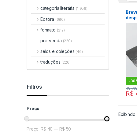
categoria literária
(1.956)
Brev
desp
Editora
(680)
formato
(212)
pré-venda
(220)
selos e coleções
(46)
traduções
(226)
-
30
Filtros
R$
70
R$
Preço
Exibindo 
Preço:
R$ 40
—
R$ 50
Preço mínimo
Preço máximo