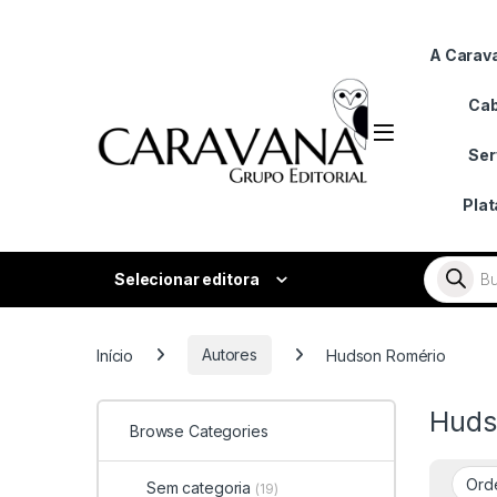
Skip to navigation
Skip to content
A Carav
Cab
Ser
Pla
Pesquisar
Selecionar editora
Início
Autores
Hudson Romério
Huds
Browse Categories
Sem categoria
(19)