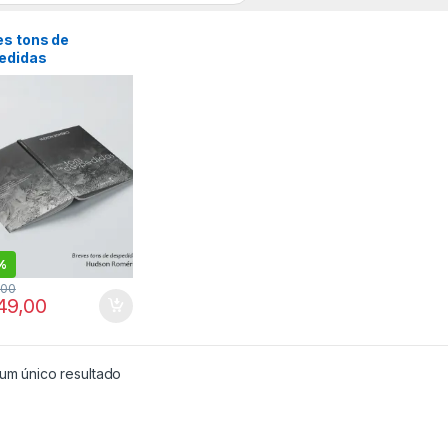
es tons de
edidas
%
,00
49,00
um único resultado