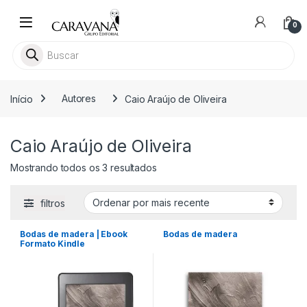
Skip to navigation
Skip to content
0
Pesquisar livros
Início
Autores
Caio Araújo de Oliveira
Caio Araújo de Oliveira
Classificado por mais recente
Mostrando todos os 3 resultados
filtros
Bodas de madera | Ebook
Bodas de madera
Formato Kindle