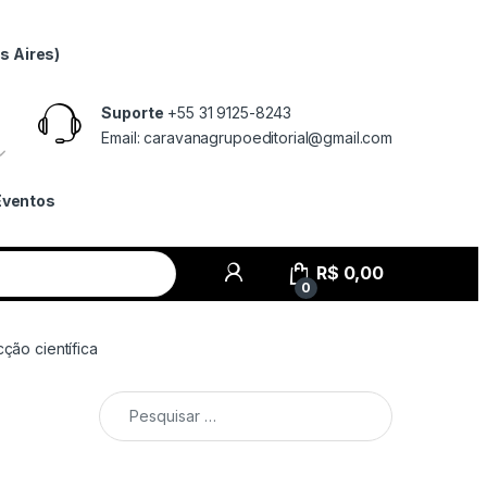
s Aires)
Suporte
+55 31 9125-8243
Email: caravanagrupoeditorial@gmail.com
Eventos
R$
0,00
0
ção científica
Pesquisar por: