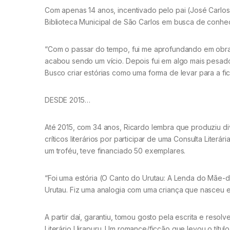
Com apenas 14 anos, incentivado pelo pai (José Carlos)
Biblioteca Municipal de São Carlos em busca de conhec
“Com o passar do tempo, fui me aprofundando em obra
acabou sendo um vício. Depois fui em algo mais pesado,
Busco criar estórias como uma forma de levar para a fic
DESDE 2015…
Até 2015, com 34 anos, Ricardo lembra que produziu di
críticos literários por participar de uma Consulta Liter
um troféu, teve financiado 50 exemplares.
“Foi uma estória (O Canto do Urutau: A Lenda do Mãe-
Urutau. Fiz uma analogia com uma criança que nasceu e
A partir daí, garantiu, tomou gosto pela escrita e reso
Literário Uirapuru. Um romance/ficção que levou o títu