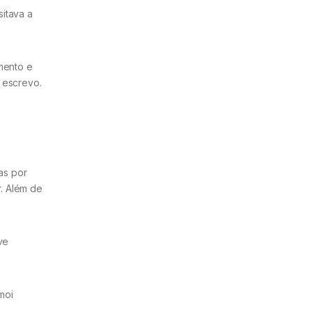
sitava a
mento e
 escrevo.
as por
r. Além de
ve
moi