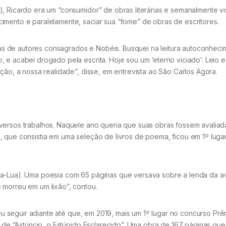
, Ricardo era um “consumidor” de obras literárias e semanalmente vi
imento e paralelamente, saciar sua “fome” de obras de escritores.
s de autores consagrados e Nobéis. Busquei na leitura autoconheci
 e acabei drogado pela escrita. Hoje sou um ‘eterno viciado’. Leio e
ção, a nossa realidade”, disse, em entrevista ao São Carlos Agora.
versos trabalhos. Naquele ano queria que suas obras fossem avaliad
ária, que consistia em uma seleção de livros de poema, ficou em 1º luga
da-Lua). Uma poesia com 65 páginas que versava sobre a lenda da a
 morreu em um lixão”, contou.
lveu seguir adiante até que, em 2019, mais um 1º lugar no concurso Prê
lo de “Astúncio, o Estúpido Esclarecido”. Uma obra de 167 páginas que