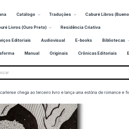
ana
Catálogo
Traduções
Caburé Libros (Bueno
uré Livros (Ouro Preto)
Residência Criativa
viços Editoriais
Audiovisual
E-books
Bibliotecas
taforma
Manual
Originais
Crônicas Editoriais
 livros
carlense chega ao terceiro livro e lança uma estória de romance e fic