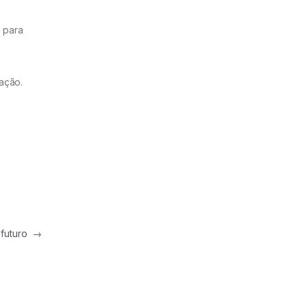
o para
cação.
 futuro
→