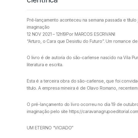
Pré-lançamento aconteceu na semana passada e título 
imaginação
12 NOV 2021 – 12h19Por MARCOS ESCRIVANI
“Arturo, o Cara que Desistiu do Futuro”. Um romance de 
O livro é de autoria do são-carlense nascido na Vila P
literatura e escrita.
Esta é a terceira obra do são-carlense, que foi convida
título. A empresa mineira é de Olavo Romano, recente
O pré-lançamento do livro ocorreu no dia 19 de outubro 
imaginação pelo site https://caravanagrupoeditorial.co
UM ETERNO “VICIADO”