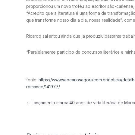
proporcionou um novo troféu ao escritor são-carlense
“Acredito que a literatura é uma forma de transformação
que transforme nosso dia a dia, nossa realidade”, come
Ricardo salientou ainda que já produziu bastante traba
“Paralelamente participo de concursos literários e minh
fonte:
https://www.saocarlosagora.com.br/noticia/detal
romance/141977/
Navegação de Post
←
Lançamento marca 40 anos de vida literária de Marco