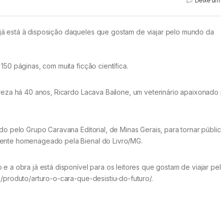
Deixe um
já está à disposição daqueles que gostam de viajar pelo mundo da
150 páginas, com muita ficção científica.
ureza há 40 anos, Ricardo Lacava Bailone, um veterinário apaixonado
do pelo Grupo Caravana Editorial, de Minas Gerais, para tornar públi
mente homenageado pela Bienal do Livro/MG.
e a obra já está disponível para os leitores que gostam de viajar pe
m/produto/arturo-o-cara-que-desistiu-do-futuro/.