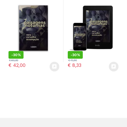
-
30%
-
30%
€
60,00
€
11,90
€
42,00
€
8,33