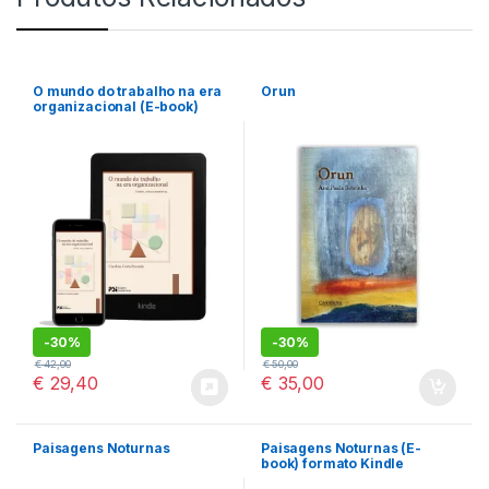
O mundo do trabalho na era
Orun
organizacional (E-book)
Formato Kindle
-
30%
-
30%
€
42,00
€
50,00
€
29,40
€
35,00
Paisagens Noturnas
Paisagens Noturnas (E-
book) formato Kindle