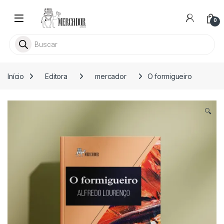
Skip to navigation
Skip to content
0
Busca livros
Início
Editora
mercador
O formigueiro
🔍