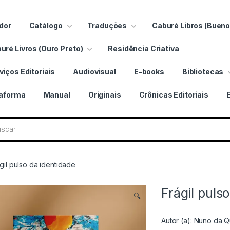
dor
Catálogo
Traduções
Caburé Libros (Bueno
uré Livros (Ouro Preto)
Residência Criativa
viços Editoriais
Audiovisual
E-books
Bibliotecas
taforma
Manual
Originais
Crônicas Editoriais
ros
gil pulso da identidade
Frágil puls
🔍
Autor (a):
Nuno da Qu