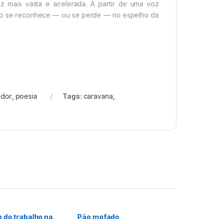
z mais vasta e acelerada. A partir de uma voz
jeito se reconhece — ou se perde — no espelho da
ador
,
poesia
Tags:
caravana
,
 do trabalho na
Pão mofado