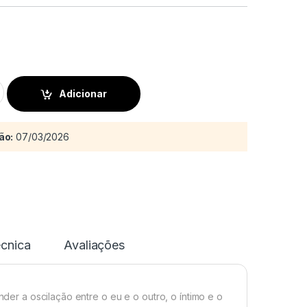
ntidade quantity
Adicionar
ão:
07/03/2026
écnica
Avaliações
er a oscilação entre o eu e o outro, o íntimo e o