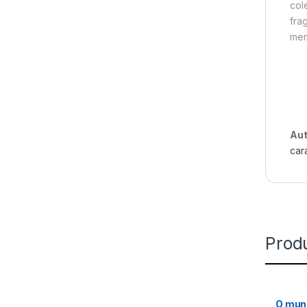
col
fra
mem
Aut
car
Prod
O mund