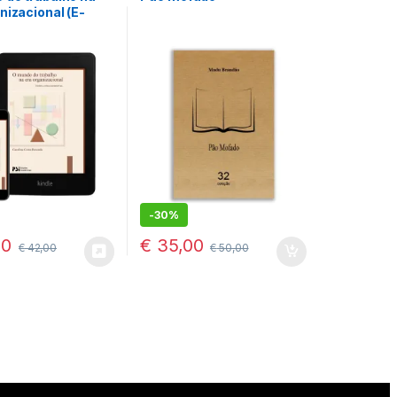
nizacional (E-
ormato Kindle
-
30%
40
€
35,00
€
42,00
€
50,00