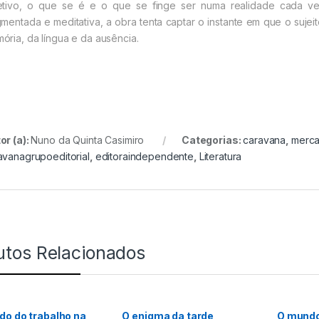
etivo, o que se é e o que se finge ser numa realidade cada ve
gmentada e meditativa, a obra tenta captar o instante em que o su
ória, da língua e da ausência.
or (a):
Nuno da Quinta Casimiro
Categorias:
caravana
,
merc
avanagrupoeditorial
,
editoraindependente
,
Literatura
utos Relacionados
o do trabalho na
O enigma da tarde
O mundo