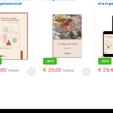
ganizacional
era orga
book) F
-
30%
-
30%
,00
€
35,00
€
29,
€
50,00
€
50,00