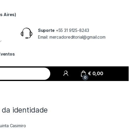
s Aires)
Suporte
+55 31 9125-8243
Email: mercadoreditorial@gmail.com
Eventos
€
0,00
0
o da identidade
inta Casimiro