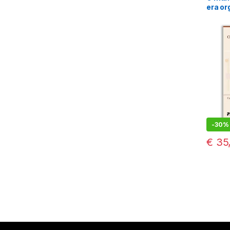
era or
-
30%
€
35