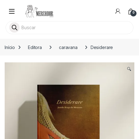
Skip to navigation
Skip to content
0
Busca livros
Início
Editora
caravana
Desiderare
🔍