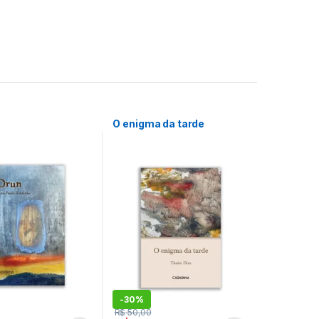
O enigma da tarde
-
30%
R$
50,00