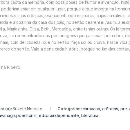
ritora capta da memória, com boas doses de humor e invenção, históri
 poderiam estar em qualquer lugar, porque o que importa na literatur
inino nas suas crônicas, esquadrinhando mulheres, cujas narrativas, e
anda e a cozinha da casa dos pais, no sertão cearense. Assim, a escr
ia, Mariazinha, Dilza, Beth, Margarida, entre tantas outras. Os leitores
teza, se reencontrarão nas personagens que passeiam pela obra, d
inam, com delicadeza, que no sertão, faça sol ou chuva, nasce vida p
heres do sertão. Vale a pena cada história, porque no fim das contas
ina Ribeiro
or (a):
Suzete Nocrato
Categorias:
caravana
,
crônicas
,
pré-
avanagrupoeditorial
,
editoraindependente
,
Literatura