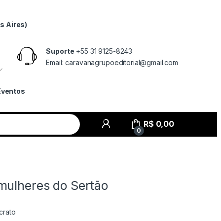
s Aires)
Suporte
+55 31 9125-8243
Email: caravanagrupoeditorial@gmail.com
Eventos
R$
0,00
0
mulheres do Sertão
crato