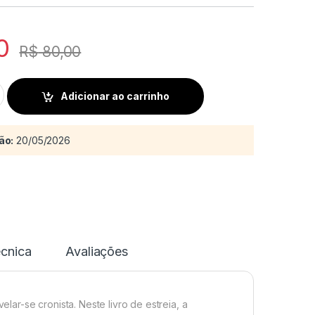
0
R$
80,00
 do Sertão quantity
Adicionar ao carrinho
ão:
20/05/2026
écnica
Avaliações
elar-se cronista. Neste livro de estreia, a