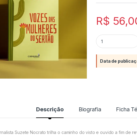
R$
56,0
Vozes das mulheres
Data de publicaç
Descrição
Biografia
Ficha T
ornalista Suzete Nocrato trilha o caminho do visto e ouvido a fim de rev