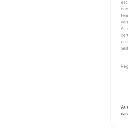
esc
que
fem
var
Amél
cer
ens
mul
Reg
Aut
car