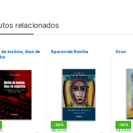
utos relacionados
 de insônia, dias de
Aparecida Rainha
Orun
tia
-
30%
-
30%
00
R$
50,00
R$
50,00