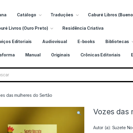
ana
Catálogo
Traduções
Caburé Libros (Bueno
uré Livros (Ouro Preto)
Residência Criativa
viços Editoriais
Audiovisual
E-books
Bibliotecas
taforma
Manual
Originais
Crônicas Editoriais
 livros
es das mulheres do Sertão
Vozes das 
Autor (a):
Suzete No