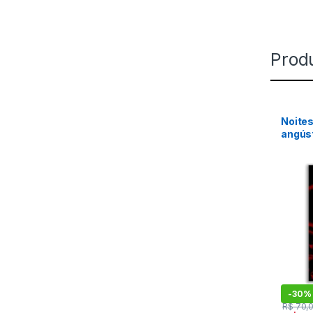
Prod
Noites
angús
-
30%
R$
70,