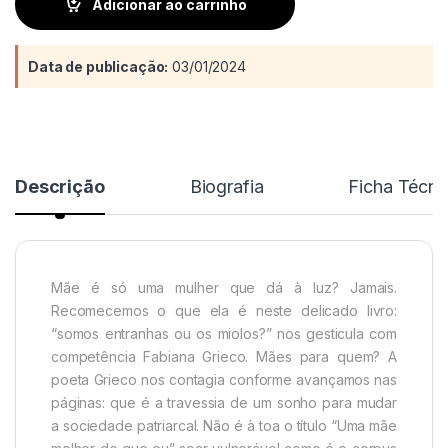
Adicionar ao carrinho
Data de publicação:
03/01/2024
Descrição
Biografia
Ficha Técni
Mãe é só uma mulher que dá à luz? Jamais.
Recomecemos o que ela é neste delicado livro:
“somos entranhas ou os miolos?” nos gesticula com
competência Fabiana Grieco. Mães para quem? A
poeta Grieco nos contagia conforme avançamos nas
páginas: que é a travessia de um sonho para mudar
a sociedade patriarcal. Não é à toa o título “Uma mãe