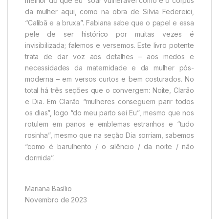
melhor do que eu” soar vulnerável como é o corpus
da mulher aqui, como na obra de Silvia Federeici,
“Calibã e a bruxa”. Fabiana sabe que o papel e essa
pele de ser histórico por muitas vezes é
invisibilizada; falemos e versemos. Este livro potente
trata de dar voz aos detalhes – aos medos e
necessidades da maternidade e da mulher pós-
moderna – em versos curtos e bem costurados. No
total há três seções que o convergem: Noite, Clarão
e Dia. Em Clarão “mulheres conseguem parir todos
os dias”, logo “do meu parto sei Eu”, mesmo que nos
rotulem em panos e emblemas estranhos e “tudo
rosinha”, mesmo que na seção Dia sorriam, sabemos
“como é barulhento / o silêncio / da noite / não
dormida”.
Mariana Basílio
Novembro de 2023