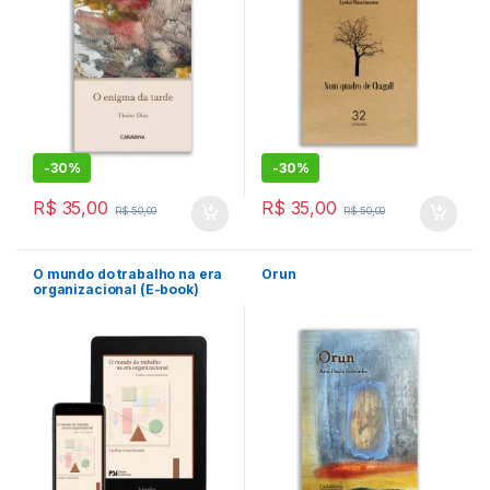
-
30%
-
30%
R$
35,00
R$
35,00
R$
50,00
R$
50,00
O mundo do trabalho na era
Orun
organizacional (E-book)
Formato Kindle