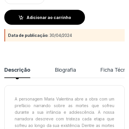
Adicionar ao carrinho
Data de publicação:
30/04/2024
Descrição
Biografia
Ficha Técni
A personagem Maria Va­lentina abre a obra com um
prefácio narrando sobre as mortes que sofreu
durante a sua infância e adolescência. A nossa
narradora descreve com tristeza cada etapa que
sofreu ao longo da sua existência. Dentre as mortes