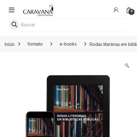
Skip to navigation
Skip to content
0
Pesquisar livros
Início
formato
e-books
Rodas literárias em bib