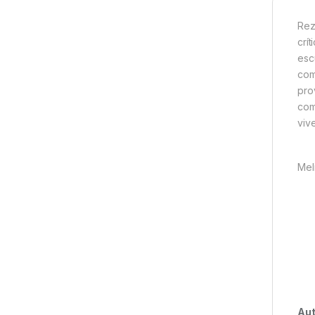
Rez
crí
esc
com
pro
com
viv
Mel
Aut