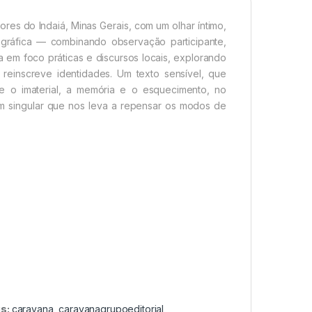
ores do Indaiá, Minas Gerais, com um olhar íntimo,
nográfica — combinando observação participante,
 em foco práticas e discursos locais, explorando
einscreve identidades. Um texto sensível, que
e o imaterial, a memória e o esquecimento, no
m singular que nos leva a repensar os modos de
s:
caravana
,
caravanagrupoeditorial
,