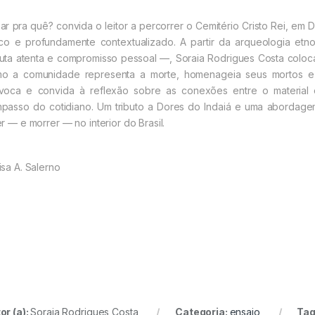
ar pra quê? convida o leitor a percorrer o Cemitério Cristo Rei, em D
tico e profundamente contextualizado. A partir da arqueologia et
uta atenta e compromisso pessoal —, Soraia Rodrigues Costa coloca
o a comunidade representa a morte, homenageia seus mortos e r
voca e convida à reflexão sobre as conexões entre o material 
passo do cotidiano. Um tributo a Dores do Indaiá e uma abordage
er — e morrer — no interior do Brasil.
isa A. Salerno
or (a):
Soraia Rodrigues Costa
Categoria:
ensaio
Tag