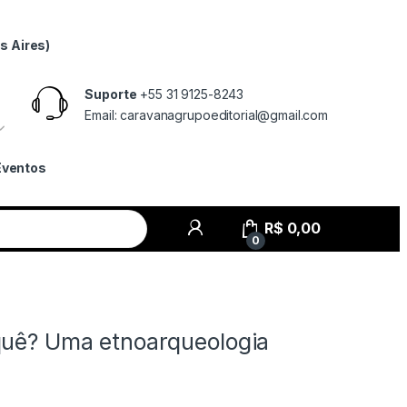
s Aires)
Suporte
+55 31 9125-8243
Email: caravanagrupoeditorial@gmail.com
Eventos
R$
0,00
0
quê? Uma etnoarqueologia