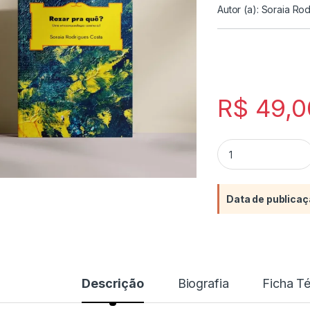
Autor (a):
Soraia Rod
R$
49,0
Rezar pra quê? Uma
Data de publicaç
Descrição
Biografia
Ficha T