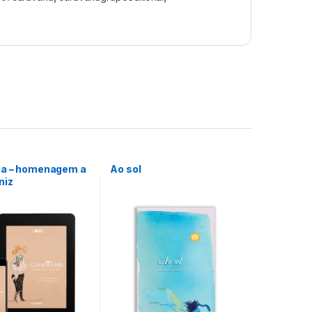
ia – homenagem a
Ao sol
niz