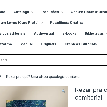
ana
Catálogo
Traduções
Caburé Libros (Bueno
uré Livros (Ouro Preto)
Residência Criativa
viços Editoriais
Audiovisual
E-books
Bibliotecas
taforma
Manual
Originais
Crônicas Editoriais
 livros
Rezar pra quê? Uma etnoarqueologia cemiterial
Rezar pra 
cemiterial