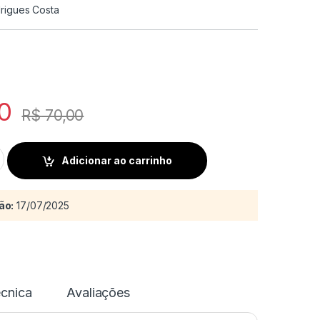
rigues Costa
0
R$
70,00
 etnoarqueologia cemiterial quantity
Adicionar ao carrinho
ão:
17/07/2025
écnica
Avaliações