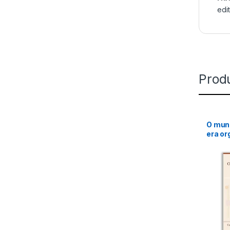
edi
Prod
O mund
era or