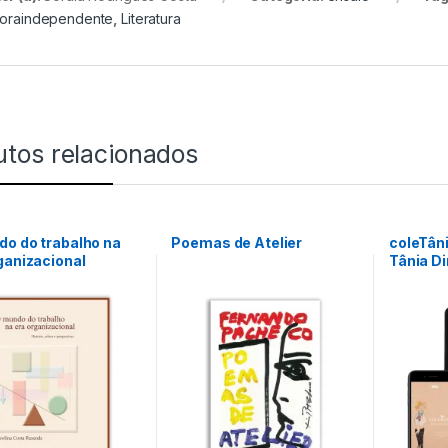
toraindependente
,
Literatura
utos relacionados
o do trabalho na
Poemas de Atelier
coleTân
ganizacional
Tânia Di