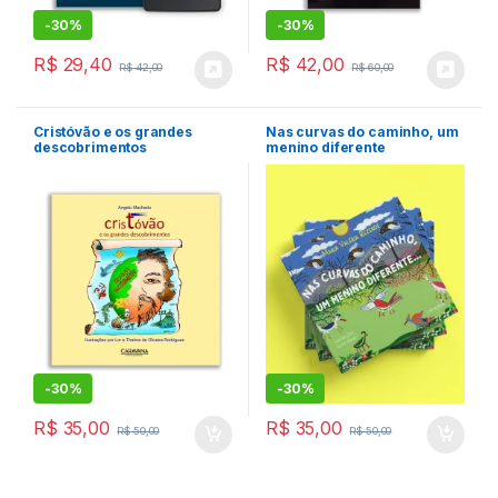
-
30%
-
30%
R$
29,40
R$
42,00
R$
42,00
R$
60,00
Cristóvão e os grandes
Nas curvas do caminho, um
descobrimentos
menino diferente
-
30%
-
30%
R$
35,00
R$
35,00
R$
50,00
R$
50,00