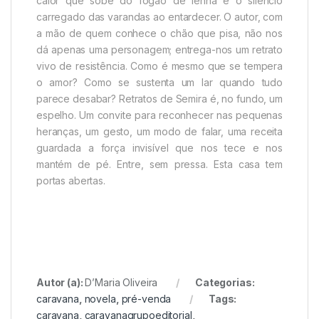
calor que sobe do fogão de lenha e o silêncio
carregado das varandas ao entardecer. O autor, com
a mão de quem conhece o chão que pisa, não nos
dá apenas uma personagem; entrega-nos um retrato
vivo de resistência. Como é mesmo que se tempera
o amor? Como se sustenta um lar quando tudo
parece desabar? Retratos de Semira é, no fundo, um
espelho. Um convite para reconhecer nas pequenas
heranças, um gesto, um modo de falar, uma receita
guardada a força invisível que nos tece e nos
mantém de pé. Entre, sem pressa. Esta casa tem
portas abertas.
Autor (a):
D’Maria Oliveira
Categorias:
caravana
,
novela
,
pré-venda
Tags:
caravana
,
caravanagrupoeditorial
,