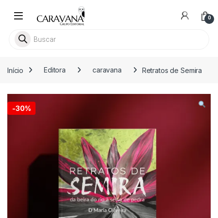
Skip to navigation
Skip to content
0
Pesquisar livros
Início
Editora
caravana
Retratos de Semira
-
30%