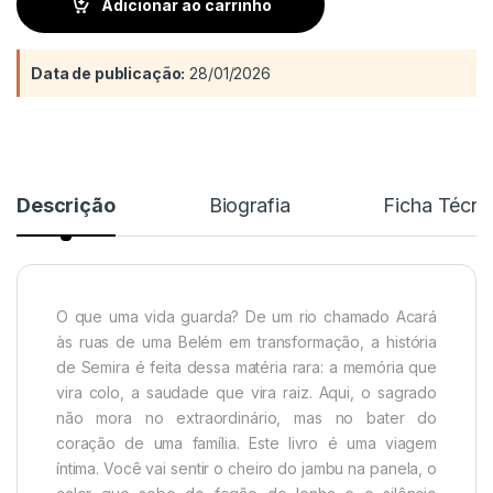
Adicionar ao carrinho
Data de publicação:
28/01/2026
Descrição
Biografia
Ficha Técni
O que uma vida guarda? De um rio chamado Acará
às ruas de uma Belém em transformação, a história
de Semira é feita dessa matéria rara: a memória que
vira colo, a saudade que vira raiz. Aqui, o sagrado
não mora no extraordinário, mas no bater do
coração de uma família. Este livro é uma viagem
íntima. Você vai sentir o cheiro do jambu na panela, o