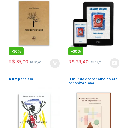
-
30%
-
30%
R$
35,00
R$
29,40
R$
50,00
R$
42,00
A luz paralela
O mundo do trabalho na era
organizacional