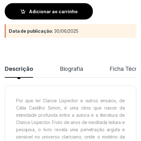
Adicionar ao carrinho
Data de publicação:
30/06/2025
Descrição
Biografia
Ficha Técni
Por que ler Clarice Lispector e outros ensaios, de
Cátia Castilho Simon, é uma obra que nasce da
intimidade profunda entre a autora e a literatura de
Clarice Lispector. Fruto de anos de meditada leitura e
pesquisa, o livro revela uma penetração arguta e
sensível no universo clariciano, onde o mistério da