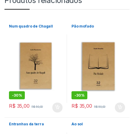
Produtos relacionados
Num quadro de Chagall
Pão mofado
-
30%
-
30%
R$
35,00
R$
35,00
R$
50,00
R$
50,00
Entranhas da terra
Ao sol