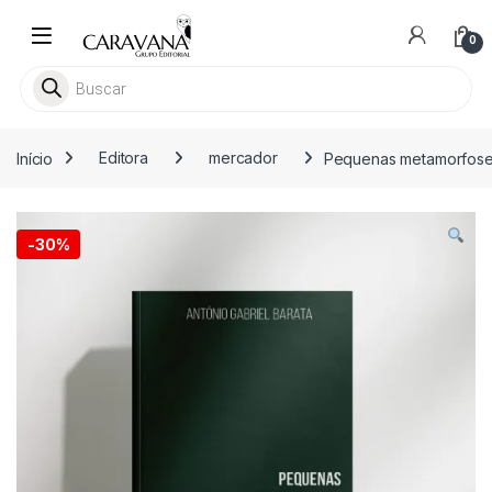
Skip to navigation
Skip to content
0
Pesquisar livros
Início
Editora
mercador
Pequenas metamorfose
-
30%