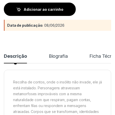
Adicionar ao carrinho
Data de publicação:
08/06/2026
Descrição
Biografia
Ficha Técni
Recolha de contos, onde o insólito não invade, ele já
está instalado. Personagens atravessam
metamorfoses improváveis com a mesma
naturalidade com que respiram, pagam contas,
enfrentam filas ou respondem a mensagens
atrasadas. Corpos que se transformam, identidades