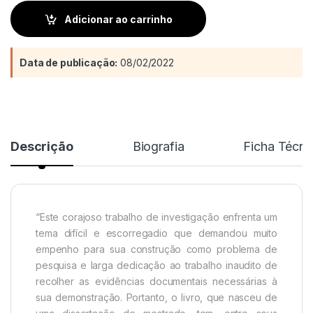
Adicionar ao carrinho
Data de publicação:
08/02/2022
Descrição
Biografia
Ficha Técni
“Este corajoso trabalho de investigação enfrenta um
tema difícil e escorregadio que demandou muito
empenho para sua construção como problema de
pesquisa e larga dedicação ao trabalho inaudito de
recolher as evidências documentais necessárias à
sua demonstração. Portanto, o livro, que nasceu de