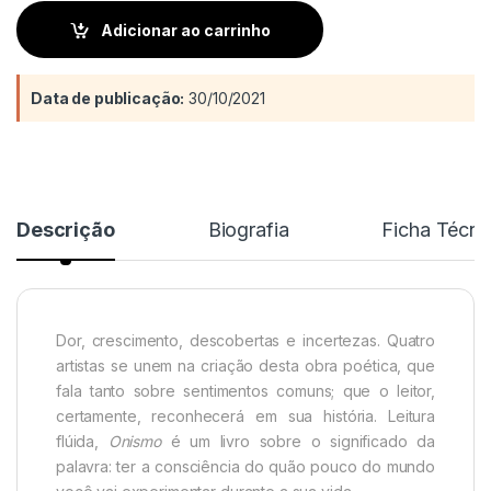
Adicionar ao carrinho
Data de publicação:
30/10/2021
Descrição
Biografia
Ficha Técni
Dor, crescimento, descobertas e incertezas. Quatro
artistas se unem na criação desta obra poética, que
fala tanto sobre sentimentos comuns; que o leitor,
certamente, reconhecerá em sua história. Leitura
flúida,
Onismo
é um livro sobre o significado da
palavra: ter a consciência do quão pouco do mundo