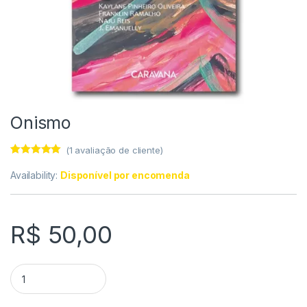
Onismo
(
1
avaliação de cliente)
Avaliado
1
como
5.00
de
Availability:
Disponível por encomenda
5, com
baseado em
avaliação de
cliente
R$
50,00
Onismo quantity