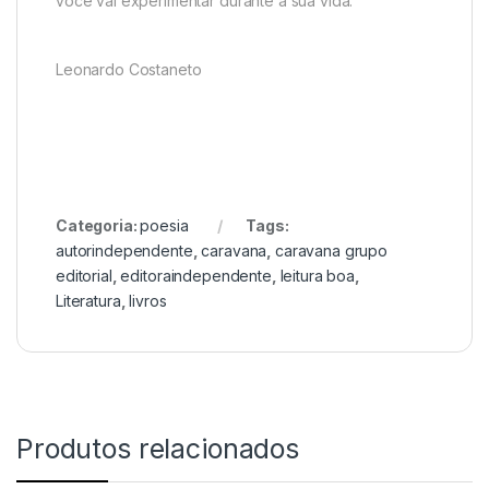
você vai experimentar durante a sua vida.
Leonardo Costaneto
Categoria:
poesia
Tags:
autorindependente
,
caravana
,
caravana grupo
editorial
,
editoraindependente
,
leitura boa
,
Literatura
,
livros
Produtos relacionados