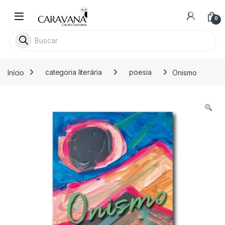
Skip to navigation
Skip to content
0
Pesquisar livros
Início
categoria literária
poesia
Onismo