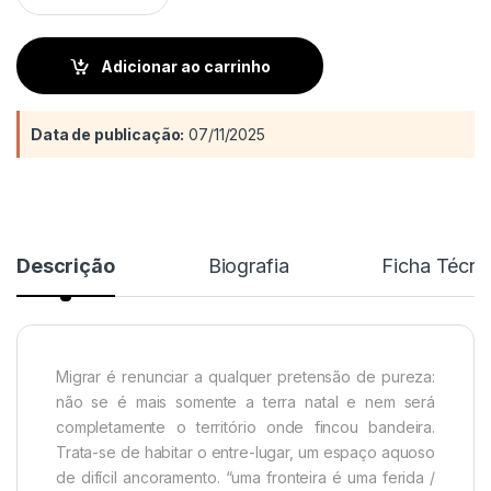
Adicionar ao carrinho
Data de publicação:
07/11/2025
Descrição
Biografia
Ficha Técni
Migrar é renunciar a qualquer pretensão de pureza:
não se é mais somente a terra natal e nem será
completamente o território onde fincou bandeira.
Trata-se de habitar o entre-lugar, um espaço aquoso
de difícil ancoramento. “uma fronteira é uma ferida /