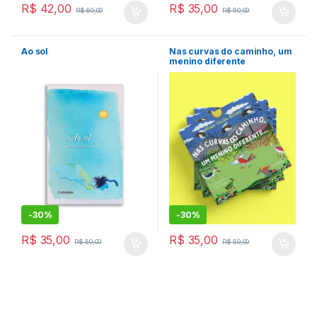
R$
42,00
R$
35,00
R$
60,00
R$
50,00
Ao sol
Nas curvas do caminho, um
menino diferente
-
30%
-
30%
R$
35,00
R$
35,00
R$
50,00
R$
50,00