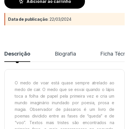
Adicionar ao carrinho
Data de publicação:
22/03/2024
Descrição
Biografia
Ficha Técni
O medo de voar está quase sempre atrelado ao
medo de cair. O medo que se esvai quando o lápis
toca a folha de papel pela primeira vez e cria um
mundo imaginário inundado por poesia, prosa e
magia. Observador de pássaros é um livro de
poemas dividido entre as fases de “queda” e de
“voo”. Textos mais tristes são encontrados na