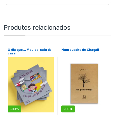
Produtos relacionados
O dia que… Meu pai saiu de
Num quadro de Chagall
casa
-
30%
-
30%