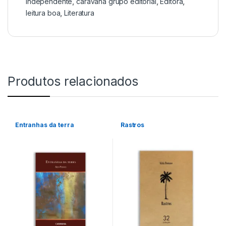
independente
,
caravana grupo editorial
,
Editora
,
leitura boa
,
Literatura
Produtos relacionados
Entranhas da terra
Rastros