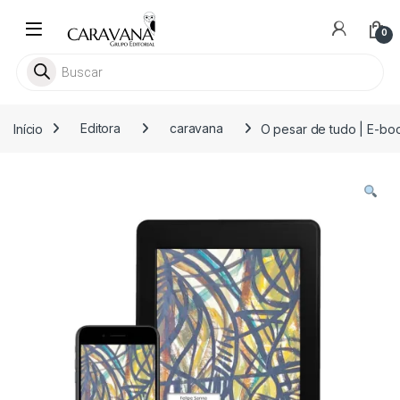
Skip to navigation
Skip to content
0
Pesquisar livros
Início
Editora
caravana
O pesar de tudo | E-bo