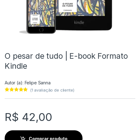
O pesar de tudo | E-book Formato
Kindle
Autor (a):
Felipe Sanna
(
1
avaliação de cliente)
Avaliado
1
como
5.00
de
5, com
baseado em
R$
42,00
avaliação de
cliente
Comprar produto