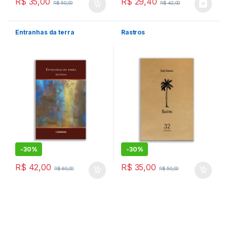
R$
35,00
R$
29,40
R$
50,00
R$
42,00
Entranhas da terra
Rastros
-
30%
-
30%
R$
42,00
R$
35,00
R$
60,00
R$
50,00