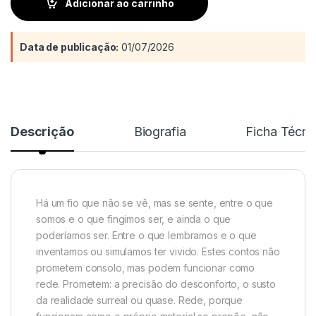
Adicionar ao carrinho
Data de publicação:
01/07/2026
Descrição
Biografia
Ficha Técni
Há um fio que não se vê, mas se sente, entre o que
somos e o que fingimos ser, e ainda o que
poderíamos ser. Entre o que lembramos e o que
inventamos ou simulamos ter vivido. Estes contos não
prometem consolo, mas podem funcionar como
rede. Prometem: a precisão do desconforto, o susto
da realidade surreal ou quase. Rede, porque