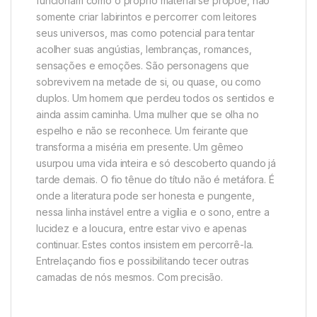
funcionam como o próprio material se propõe, não
somente criar labirintos e percorrer com leitores
seus universos, mas como potencial para tentar
acolher suas angústias, lembranças, romances,
sensações e emoções. São personagens que
sobrevivem na metade de si, ou quase, ou como
duplos. Um homem que perdeu todos os sentidos e
ainda assim caminha. Uma mulher que se olha no
espelho e não se reconhece. Um feirante que
transforma a miséria em presente. Um gêmeo
usurpou uma vida inteira e só descoberto quando já
tarde demais. O fio tênue do título não é metáfora. É
onde a literatura pode ser honesta e pungente,
nessa linha instável entre a vigília e o sono, entre a
lucidez e a loucura, entre estar vivo e apenas
continuar. Estes contos insistem em percorrê-la.
Entrelaçando fios e possibilitando tecer outras
camadas de nós mesmos. Com precisão.