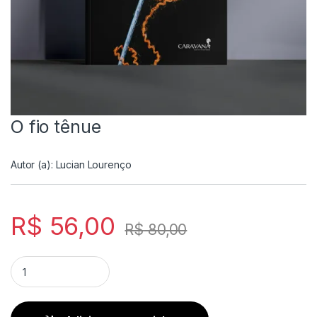
O fio tênue
Autor (a):
Lucian Lourenço
R$
56,00
R$
80,00
O fio tênue quantity