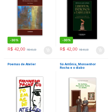
-
30%
-
30%
R$
42,00
R$
42,00
R$
60,00
R$
60,00
Poemas de Atelier
Sá Antônia, Monsenhor
Rocha e o diabo