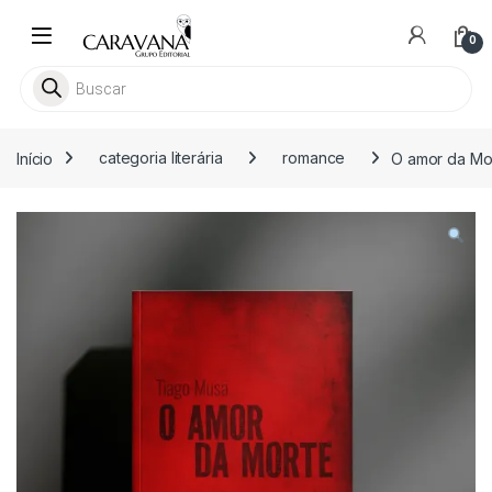
Skip to navigation
Skip to content
0
Pesquisar livros
Início
categoria literária
romance
O amor da Mo