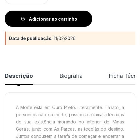
Adicionar ao carrinho
Data de publicação:
11/02/2026
Descrição
Biografia
Ficha Técni
A Morte está em Ouro Preto. Literalmente. Tânato, a
personificação da morte, passou as últimas décadas
de sua existência morando no interior de Minas
Gerais, junto com As Parcas, as tecelãs do destino.
Juntos conduzem a tarefa de começar e encerrar a