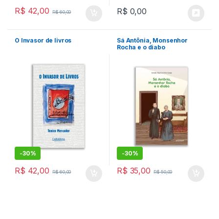
R$
42,00
R$
0,00
R$
60,00
O Invasor de livros
Sá Antônia, Monsenhor
Rocha e o diabo
-
30%
-
30%
R$
42,00
R$
35,00
R$
60,00
R$
50,00