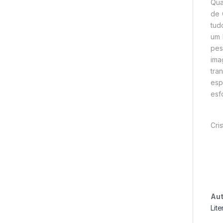
Qua
de 
tud
um 
pes
ima
tra
esp
esf
Cri
Aut
Lite