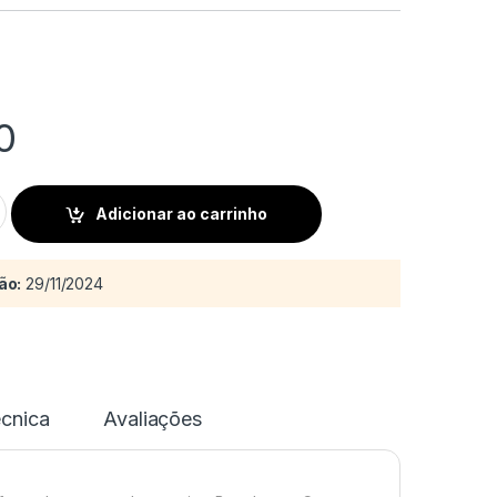
0
iras quantity
Adicionar ao carrinho
ão:
29/11/2024
écnica
Avaliações