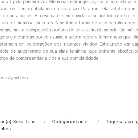
ndo li pela primeira vez Memórias estrangeiras, me lembrei de u
Queiroz: Tempo abala muito o coração. Para mim, ela sintetiza bem 
o o que amamos. E a escrita é, sem dúvida, a melhor forma de reter
livro de memórias lineares. Nem tem a forma de uma narrativa pros
soais, mas a transposição poética de uma visão de mundo. Em múlti
gens e metáforas pouco usuais, a autora registra lembranças que vã
nsformam em celebrações dos instantes vividos. Estruturado em cap
écie de autorretrato de sua alma feminina, que enfrenta obstáculos
orço de compreender a vida e sua complexidade.
stina Agostinho
or (a):
Sonia Leão
Categoria:
contos
Tags:
caravana
ratura