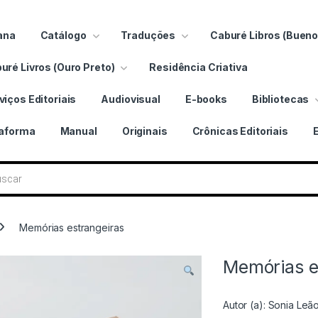
ana
Catálogo
Traduções
Caburé Libros (Bueno
uré Livros (Ouro Preto)
Residência Criativa
viços Editoriais
Audiovisual
E-books
Bibliotecas
taforma
Manual
Originais
Crônicas Editoriais
 livros
Memórias estrangeiras
Memórias e
Autor (a):
Sonia Leã