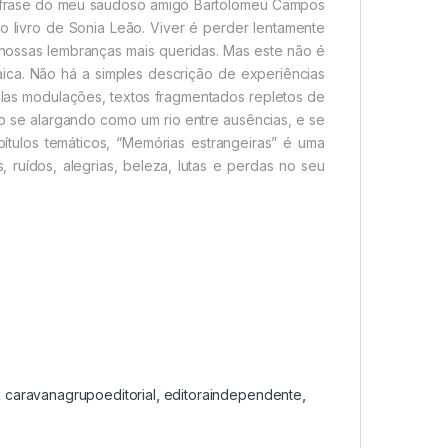
ma frase do meu saudoso amigo Bartolomeu Campos
o livro de Sonia Leão. Viver é perder lentamente
 nossas lembranças mais queridas. Mas este não é
aica. Não há a simples descrição de experiências
plas modulações, textos fragmentados repletos de
o se alargando como um rio entre ausências, e se
ítulos temáticos, “Memórias estrangeiras” é uma
, ruídos, alegrias, beleza, lutas e perdas no seu
,
caravanagrupoeditorial
,
editoraindependente
,