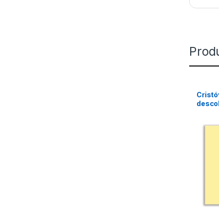
Prod
Cristó
desco