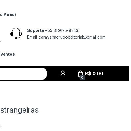
s Aires)
Suporte
+55 31 9125-8243
Email: caravanagrupoeditorial@gmail.com
Eventos
R$
0,00
0
strangeiras
o