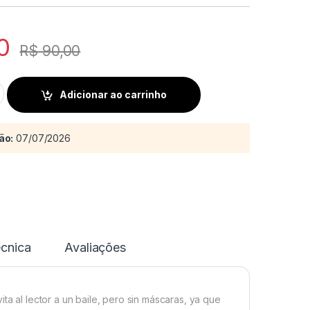
0
R$
90,00
erio es más dulce quantity
Adicionar ao carrinho
ão:
07/07/2026
écnica
Avaliações
ta al lector a un baile, pero sin máscaras, ya que