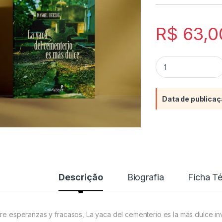
R$
63,0
La yaca del cement
Data de publicaç
Descrição
Biografia
Ficha T
tre esperanzas y fracasos, La yaca del cementerio es la más dulce invi