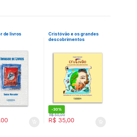
r de livros
Cristóvão e os grandes
descobrimentos
-
30%
R$
50,00
,00
R$
35,00