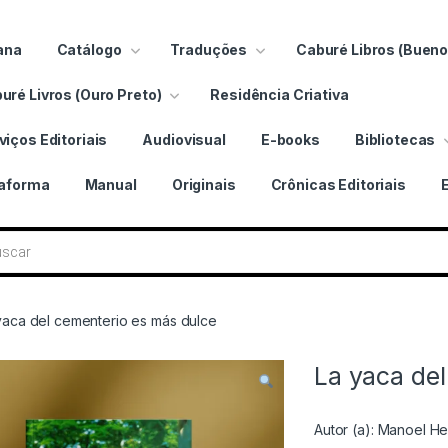
ana
Catálogo
Traduções
Caburé Libros (Bueno
uré Livros (Ouro Preto)
Residência Criativa
viços Editoriais
Audiovisual
E-books
Bibliotecas
taforma
Manual
Originais
Crônicas Editoriais
 livros
yaca del cementerio es más dulce
La yaca de
Autor (a):
Manoel He