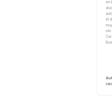
en 
alu
aut
él 
muy
mis
Car
Bue
Aut
car