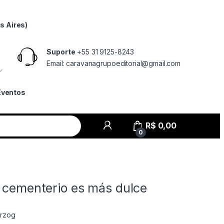
s Aires)
Suporte
+55 31 9125-8243
Email: caravanagrupoeditorial@gmail.com
Eventos
R$
0,00
0
l cementerio es más dulce
rzog