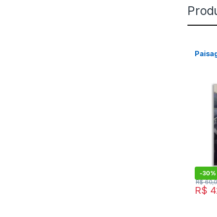
Prod
Paisa
-
30%
R$
60,
R$
4