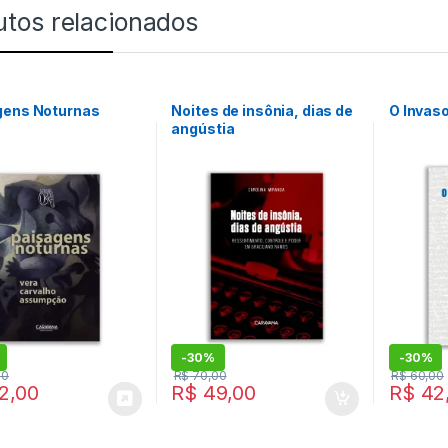
utos relacionados
gens Noturnas
Noites de insônia, dias de
O Invaso
angústia
-
30%
-
30%
00
R$
70,00
R$
60,00
2,00
R$
49,00
R$
42