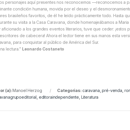
los personajes aquí presentes nos reconocemos —reconocemos a par
cinante condición humana, movida por el deseo y el desmoronamient
ores brasileños favoritos, de él he leído prácticamente todo. Hasta q
durante su visita a la Casa Caravana, donde homenajeábamos a Maria 
 aficionado a los grandes eventos literarios, tuve que ceder: ¡esto
 escritores de cabecera! Ahora el lector tiene en sus manos esta vers
avana, para conquistar al público de América del Sur.
na lectura.”
Leonardo Costaneto
or (a):
Manoel Herzog
Categorias:
caravana
,
pré-venda
,
ro
avanagrupoeditorial
,
editoraindependente
,
Literatura