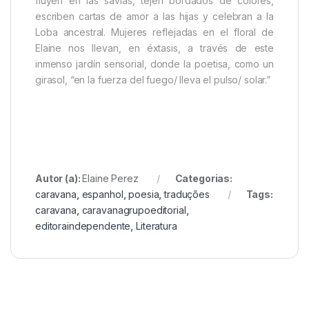
fluyen en las savias, tejen bordados de colores,
escriben cartas de amor a las hijas y celebran a la
Loba ancestral. Mujeres reflejadas en el floral de
Elaine nos llevan, en éxtasis, a través de este
inmenso jardín sensorial, donde la poetisa, como un
girasol, “en la fuerza del fuego/ lleva el pulso/ solar.”
Autor (a):
Elaine Perez
Categorias:
caravana
,
espanhol
,
poesia
,
traduções
Tags:
caravana
,
caravanagrupoeditorial
,
editoraindependente
,
Literatura