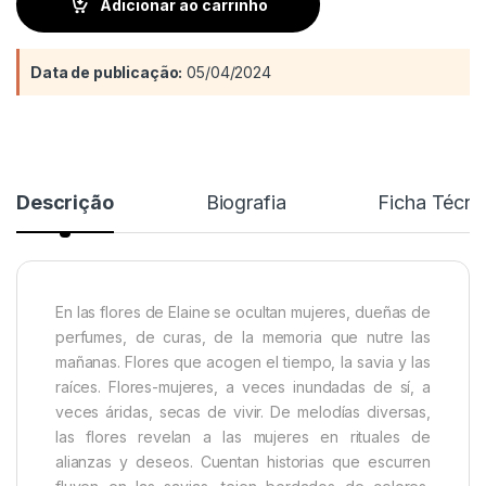
Adicionar ao carrinho
Data de publicação:
05/04/2024
Descrição
Biografia
Ficha Técni
En las flores de Elaine se ocultan mujeres, dueñas de
perfumes, de curas, de la memoria que nutre las
mañanas. Flores que acogen el tiempo, la savia y las
raíces. Flores-mujeres, a veces inundadas de sí, a
veces áridas, secas de vivir. De melodías diversas,
las flores revelan a las mujeres en rituales de
alianzas y deseos. Cuentan historias que escurren