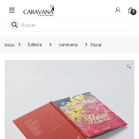
Skip to navigation
Skip to content
0
Pesquisar livros
Início
Editora
caravana
Floral