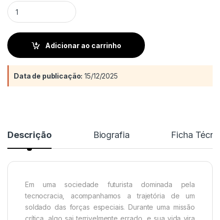
Federação das colônias aliadas extraterrenas quantity
Adicionar ao carrinho
Data de publicação:
15/12/2025
Descrição
Biografia
Ficha Técni
Em uma sociedade futurista dominada pela
tecnocracia, acompanhamos a trajetória de um
soldado das forças especiais. Durante uma missão
crítica, algo sai terrivelmente errado, e sua vida vira