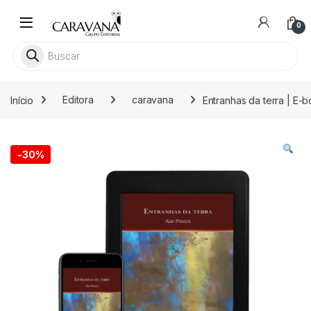
Skip to navigation
Skip to content
0
Pesquisar livros
Início
Editora
caravana
Entranhas da terra | E-
-
30%