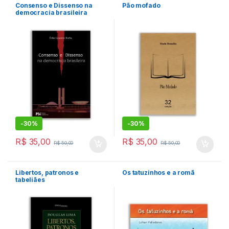
Consenso e Dissenso na
Pão mofado
democracia brasileira
-
30%
-
30%
R$
35,00
R$
35,00
R$
50,00
R$
50,00
Libertos, patronos e
Os tatuzinhos e a romã
tabeliães