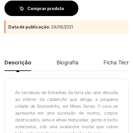
Comprar produto
Data de publicação:
24/08/2021
Descrição
Biografia
Ficha Técni
As narrativas de Entranhas da terra são uma descida
ao inferno da catástrofe que atingiu a pequena
cidade de Brumadinho, em Minas Gerais. O caos se
apresenta em uma sucessão de mortos, corpos
destroçados, lama e almas misturadas, gente e bicho
soterrados, sob uma avalanche mortal que cobre